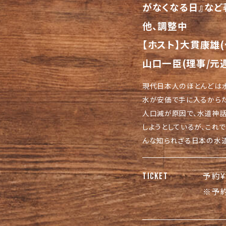
がなくなる日』
など
他、調整中
【ホスト】
大貫康雄(
山口一臣(理事/元
現代日本人のほとんどは水
水が安価で手に入るからだ
人口減が原因で、
水道神話
しようとしているが、
これで
んな知られざる日本の水道
予約¥
TICKET
※予約