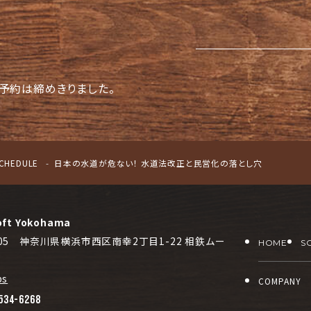
予約は締めきりました。
CHEDULE
日本の水道が危ない！ 水道法改正と民営化の落とし穴
oft Yokohama
0005 神奈川県横浜市西区南幸2丁目1-22 相鉄ムー
HOME
S
ps
COMPANY
534-6268