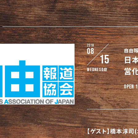
2018
08
自由報
15
日
営
Wednesday
OPEN 1
【ゲスト】
橋本淳司(