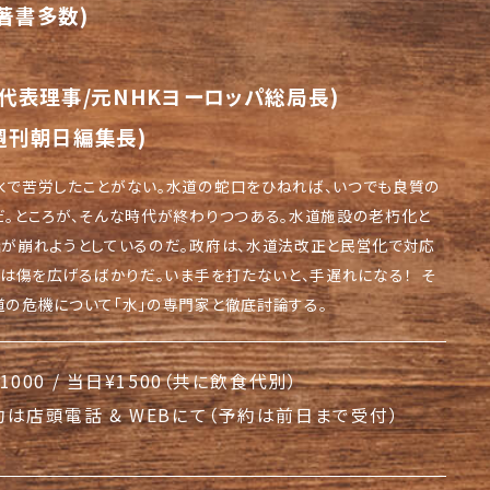
著書多数)
代表理事/元NHKヨーロッパ総局長)
週刊朝日編集長)
で苦労したことがない。
水道の蛇口をひねれば、
いつでも良質の
。ところが、
そんな時代が終わりつつある。
水道施設の老朽化と
が崩れようとしているのだ。政府は、
水道法改正と民営化で対応
は傷を広げるばかりだ。いま手を打たないと、
手遅れになる！ そ
の危機について「水」
の専門家と徹底討論する。
1000 / 当日¥1500（共に飲食代別）
は店頭電話 & WEBにて（予約は前日まで受付）