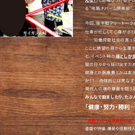
んな！
」と怒鳴りつけるや
る“地熱ナパーム倶楽部”
今回、後半戦フリートーク
仕事が忙しくて心身がボ
……労働搾取社会の真っ只
ここに絶望の淵から生還を
と、イベント時の
躁としか
獄の日々から抜け出すため
健康とか医療費とかは本当
か！？ 肉体的には死なず
現代人の魂の尊厳を問う
みんなで励ましたり、たぶ
「健康・努力・勝利
“地熱ナパーム倶楽部とは”
漫画や特撮、爆発や怪獣怪