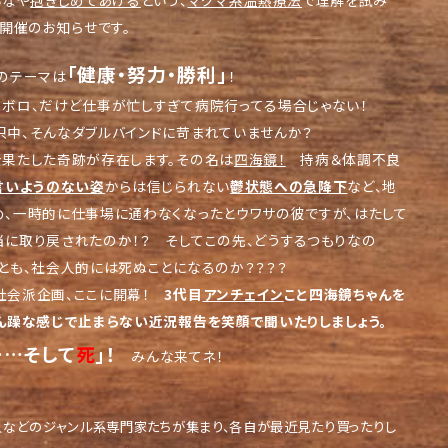
いなや
抱きしめてあげる
という、
マグマ系温熱療法
で理解を試み
、開催のお知らせです。
「健康・努力・勝利」
のテーマは
！
ロボロ、だけど仕事が忙しすぎて病院行ってる場合じゃない！
中、そんなダブルバインドに苛まれていませんか？
果たした奇跡が存在します。その名は
四海鏡！
持病＆体調不良
言いようのない姿
からは信じられない
鬱状態への急降下
など、地
、一時的に仕事場に通わなくなったとウワサの彼ですが、はたして
に取り戻されたのか！？ そしてこの先、どうするつもりなの
とも、社会人的には死ぬことになるのか？？？？
社会派企画、ここに開幕！
3代目
アンチェイン
こと四海鏡ちゃんを
ん躁な感じで止まらない近況報告を笑顔で聞いたりしましょう。
……そして
死
」！
みんな来てネ！
人などのジャンル系専門家たちが集まり、各自が最近見たり買ったりし