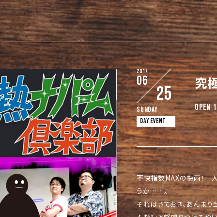
2017
06
究極
25
OPEN 1
Sunday
DAY EVENT
不快指数MAXの梅雨！ 
うか……。
それはさておき、あんまり