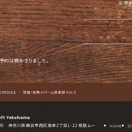
※予
予約は締めきりました。
CHEDULE
究極！地熱ナパーム倶楽部 Vol.5
oft Yokohama
0005 神奈川県横浜市西区南幸2丁目1-22 相鉄ムー
HOME
S