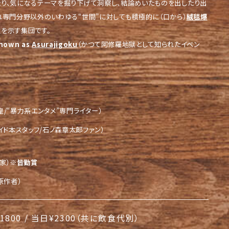
り、気になるテーマを掘り下げて洞察し、結論めいたものを出したり出
れ専門分野以外のいわゆる“世間”に対しても積極的に（口から）
絨毯爆
を示す集団です。
Known as
Asurajigoku
（かつて阿修羅地獄として知られたイベン
皇/“暴力系エンタメ”専門ライター）
イド本スタッフ/石ノ森章太郎ファン）
家）
※皆勤賞
原作者）
1800 / 当日¥2300（共に飲食代別）