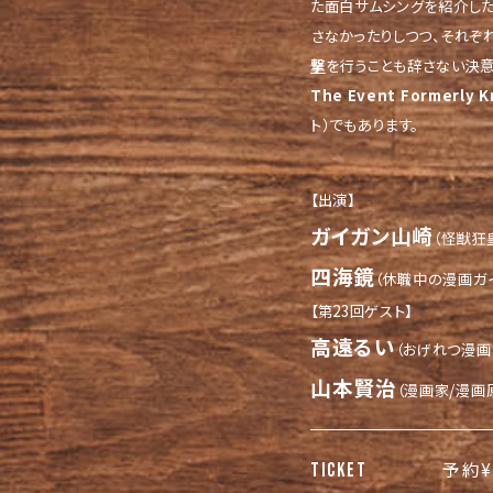
た面白サムシングを紹介した
さなかったりしつつ、それぞ
撃
を行うことも辞さない決意
The Event Formerly 
ト）でもあります。
【出演】
ガイガン山崎
（怪獣狂
四海鏡
（休職中の漫画ガ
【第23回ゲスト】
高遠るい
（おげれつ漫画
山本賢治
（漫画家/漫画
予約¥
TICKET