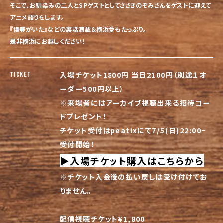
そこで、お馴染みの二人とSPゲストとしてささきのぞみさんをゲストに迎えて
アニメ語りをします。
『
僕等がいた』などの裏話満載＆横浜愛もたっぷり。
是非横浜にお越しください！
入場チケット1800円 当日2100円（別途１オ
TICKET
ーダー500円以上）
※来場者にはアーカイブ視聴出来る招待コー
ドプレゼント！
チケット受付はpeatixにて7/5(日)22:00~
受付開始！
▶︎入場チケット購入はこちらから
※チケット入金後の払い戻しは受け付けてお
りません。
配信視聴チケット¥1,800