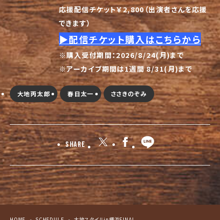
応援配信チケット￥2,800（出演者さんを応援
できます）
▶︎配信チケット購入
はこちらから
※購入受付期間：2026/8/24(月)まで
※アーカイブ期間は1週間 8/31(月)まで
大地丙太郎
春日太一
ささきのぞみ
Share
HOME
SCHEDULE
大地スタイルin横浜FINAL