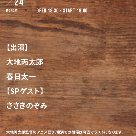
24
OPEN 18:30 - START 19:00
Monday
【出演】
大地丙太郎
春日太一
【SPゲスト】
ささきのぞみ
大地丙太郎監督のアニメ語り、横浜での開催は今回でラストになり
ます。