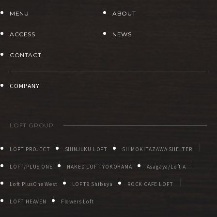
MENU
ABOUT
ACCESS
NEWS
CONTACT
COMPANY
LOFT GROUP
LOFT PROJECT
SHINJUKU LOFT
SHIMOKITAZAWA SHELTER
LOFT/PLUS ONE
NAKED LOFT YOKOHAMA
Asagaya/Loft A
Loft PlusOne West
LOFT9 Shibuya
ROCK CAFE LOFT
LOFT HEAVEN
Flowers Loft