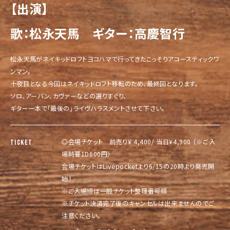
【出演】
歌：松永天馬 ギター：高慶智行
松永天馬がネイキッドロフトヨコハマで行ってきたこっそりアコースティックワ
ンマン。
十夜目となる今回はネイキッドロフト移転のため、最終回となります。
ソロ、アーバン、カヴァーなどの選りすぐり、
ギター一本で「最後の」ライヴハラスメントさせて下さい。
◎会場チケット 前売り¥ 4,400/ 当日¥4,900 （※ご入
TICKET
場時要1D600円）
会場チケットはLivepocketより6/15の20時より発売開
始！
※ご入場順は一般チケット整理番号順
※チケット決済完了後のキャンセルは出来ませんのでご
注意ください。