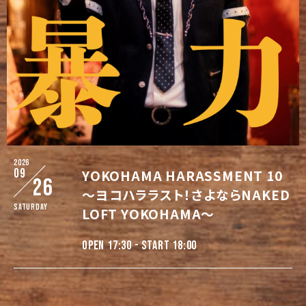
2026
09
YOKOHAMA HARASSMENT 10
26
〜ヨコハララスト！さよならNAKED
Saturday
LOFT YOKOHAMA〜
OPEN 17:30 - START 18:00