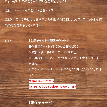
と引っ張りだこの響さんの怖い話をお楽しみに！！
進行はオカルト界の名MC・住倉カオス
主催・川奈まり子と共に響洋平さんの世界を探求しつつ、フルスロットルな怪
談の応酬をお愉しみください
［会場チケット＋配信チケット］
TICKET
●前売りチケット￥3,000/当日¥3,500
※飲食代別／要1オーダー￥500以上
※お客様都合によるチケットキャンセルは受け付けており
ません。
※チケットはLivePocketにて5月22 日（金）22:00より発
売！
▼購入はこちらから
https://livepocket.jp/e/c_vf5
［配信チケット］