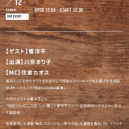
12
OPEN 12:00 - START 12:30
Sunday
DAY EVENT
【ゲスト】響洋平
【出演】川奈まり子
【MC】住倉カオス
毎月とっておきのゲストをお迎えして怪談とフリートークをお届けする怪談
探求トークライブ『怪談KAWANA書房』
今月のゲストは響洋平さん
『怪談とDJの二刀流！！』DJ響こと響洋平さん！！、圧倒的なリクエストに応え
て再登場！！
去年発売した単書「触れてはいけない障りの話」も重版を重ね、TV、イベント