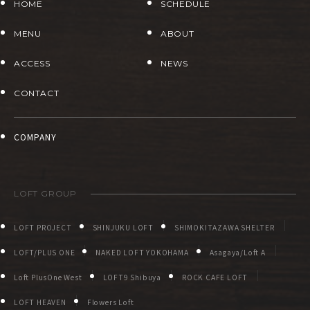
HOME
SCHEDULE
MENU
ABOUT
ACCESS
NEWS
CONTACT
COMPANY
LOFT GROUP
LOFT PROJECT
SHINJUKU LOFT
SHIMOKITAZAWA SHELTER
LOFT/PLUS ONE
NAKED LOFT YOKOHAMA
Asagaya/Loft A
Loft PlusOne West
LOFT9 Shibuya
ROCK CAFE LOFT
LOFT HEAVEN
Flowers Loft