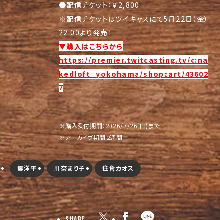
●配信チケット：￥2,800
※配信チケットはツイキャスにて5月22日（金）
22:00より発売！
▼購入はこちらから
https://premier.twitcasting.tv/c:na
kedloft_yokohama/shopcart/43602
7
※購入受付期間：2026/7/26(日)まで
※アーカイブ期間２週間
響洋平
川奈まり子
住倉カオス
Share