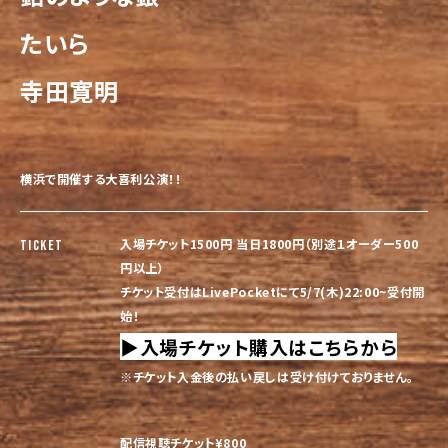
たいら
寺田寛明
横浜で開催する大喜利公演！！
入場チケット1500円 当日1800円（別途１オーダー500
TICKET
円以上）
チケット受付はLivePocketにて5/7(木)22:00~受付開
始！
▶︎入場チケット購入はこちらから
※チケット入金後の払い戻しは受け付けておりません。
配信視聴チケット¥800