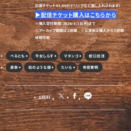
応援チケット￥1,800（ドリンクなど差し入れされます）
▶︎配信チケット購入はこちらから
※購入受付期間：2026/6/18(木)まで
※アーカイブ期間は２週間 ※公演後は購入から２週間
視聴可能
ぺるとも
牛女しらす
マタンゴ
蛇口捻流
直泰
鉛のような銀
たいら
寺田寛明
Share