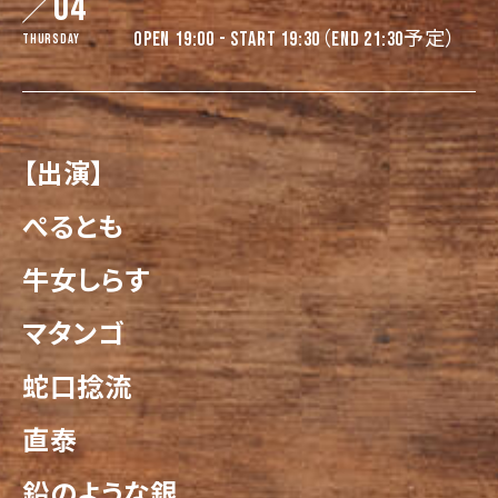
04
OPEN 19:00 - START 19:30（END 21:30予定）
Thursday
【出演】
ぺるとも
牛女しらす
マタンゴ
蛇口捻流
直泰
鉛のような銀