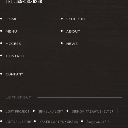
TEL：045-534-6268
HOME
SCHEDULE
MENU
ABOUT
ACCESS
NEWS
CONTACT
COMPANY
LOFT GROUP
LOFT PROJECT
SHINJUKU LOFT
SHIMOKITAZAWA SHELTER
LOFT/PLUS ONE
NAKED LOFT YOKOHAMA
Asagaya/Loft A