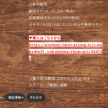
◎有料配信
配信チケット：¥2,500（税込）
応援配信チケット¥3,000（税込）
※チケット4月14日（火）21:00より発売スター
ト！
▼購入はこちらから
https://premier.twitcasting.tv/c:na
kedloft_yokohama/shopcart/42973
3
※購入受付期間：2026/6/20(土)まで
※アーカイブ期間２週間
田辺青蛙
チビルマ