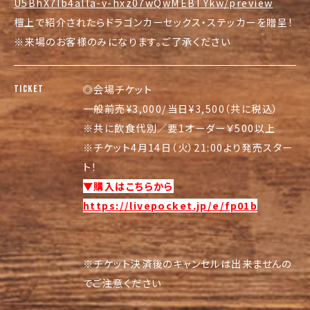
U5BhX7Ib4alla-v-hxz07wQwMEBTYkw/preview
檀上で紹介されたらドラゴンカーセックス・
ステッカーを贈呈！
※来場のお客様のみになります。ご了承ください
◎会場チケット
TICKET
一般前売¥3,000/当日¥3,500（共に税込）
※共に飲食代別／要1オーダー￥500以上
※チケット4月14日（火）21:00より発売スター
ト！
▼購入はこちらから
https://livepocket.jp/e/fp01b
※チケット決済後のキャンセルは出来ませんの
でご注意ください