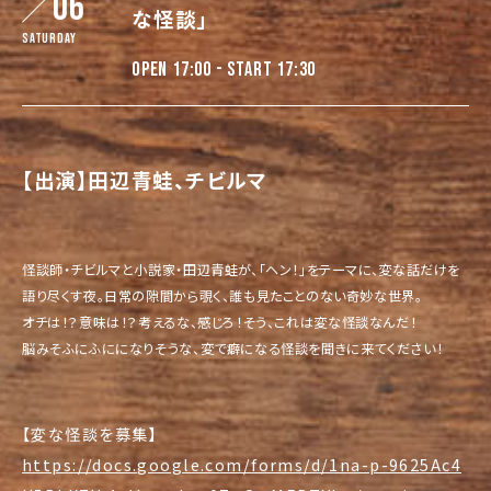
06
な怪談」
Saturday
OPEN 17:00 - START 17:30
【出演】田辺青蛙、チビルマ
怪談師・チビルマと小説家・田辺青蛙が、「ヘン！」をテーマに、
変な話だけを
語り尽くす夜。日常の隙間から覗く、
誰も見たことのない奇妙な世界。
オチは！？意味は！？考えるな、感じろ！そう、
これは変な怪談なんだ！
脳みそふにふにになりそうな、
変で癖になる怪談を聞きに来てください！
【変な怪談を募集】
https://docs.google.com/forms/d/1na-p-9625Ac4