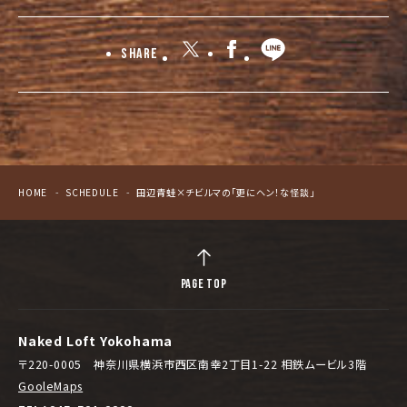
Share
HOME
SCHEDULE
田辺青蛙×チビルマの「更にヘン！な怪談」
PAGE TOP
Naked Loft Yokohama
〒220-0005 神奈川県横浜市西区南幸2丁目1-22 相鉄ムービル3階
GooleMaps