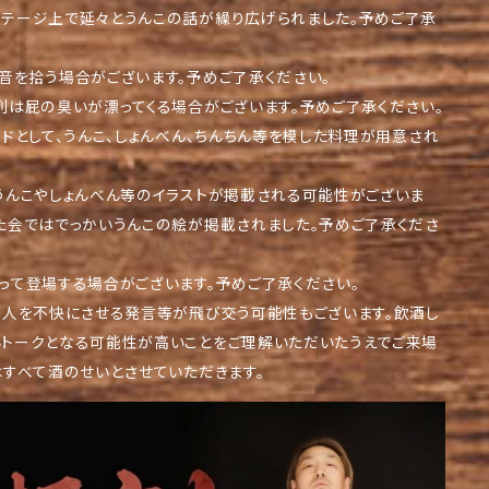
テージ上で延々とうんこの話が繰り広げられました。予めご了承
音を拾う場合がございます。予めご了承ください。
列は屁の臭いが漂ってくる場合がございます。予めご了承ください。
ードとして、うんこ、しょんべん、ちんちん等を模した料理が用意され
うんこやしょんべん等のイラストが掲載される可能性がございま
た会ではでっかいうんこの絵が掲載されました。予めご了承くださ
って登場する場合がございます。予めご了承ください。
、人を不快にさせる発言等が飛び交う可能性もございます。飲酒し
いトークとなる可能性が高いことをご理解いただいたうえでご来場
はすべて酒のせいとさせていただきます。