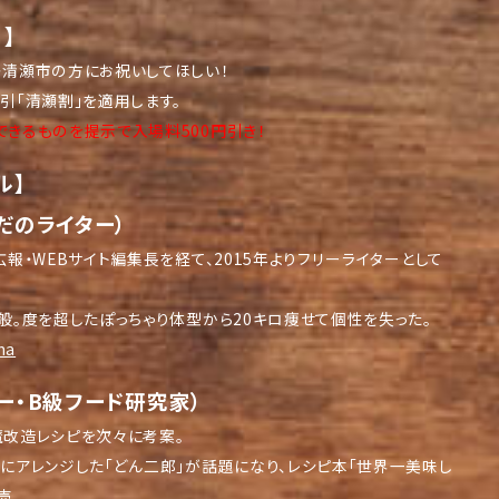
】
清瀬市の方にお祝いしてほしい！
引「清瀬割」を適用します。
きるものを提示で入場料500円引き！
ル】
だのライター）
報・WEBサイト編集長を経て、2015年よりフリーライターとして
般。度を超したぽっちゃり体型から20キロ痩せて個性を失った。
ma
ー・B級フード研究家）
改造レシピを次々に考案。
にアレンジした「どん二郎」が話題になり、レシピ本「世界一美味し
売。