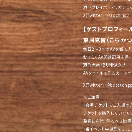
週刊プレイボーイ、ガジェ
X(Twitter)：@
aochins8
【ゲストプロフィー
東風克智（こち かつ
毎日2～3本のAVを観て
おそらくAV関連記事を書
週刊大衆・BUNKAタブー
AVタイトルを作るカード
X(Twitter)：
@butatong
※ご注意
・会場チケットでご入場の
チケットを購入していない
発覚し次第、然るべき措置
・当イベント中はうんこ、