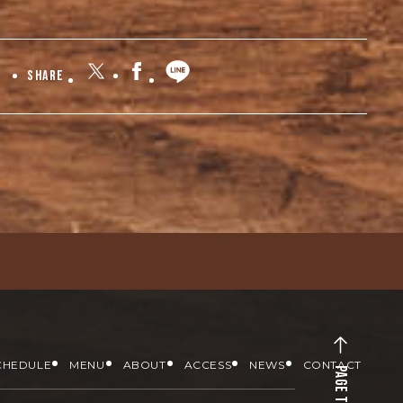
Share
CHEDULE
MENU
ABOUT
ACCESS
NEWS
CONTACT
PAGE TOP