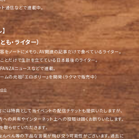
ット通信などで連載中。
ル】
とも・ライター）
内容をノートにメモり、AV関連の記事だけで食べているライター。
くことだけで生計を立てている日本最後のライター。
・FANZAニュースなどで連載。
ゲームの元祖『エロポリー』を開発（ラクマで販売中）
poo
方には特典として当イベントの配信チケットも提供いたしますが、
方への共有やインターネット上への投稿は固くお断りいたします。
を取らせていただきます。
しょんべん等の下品な言葉が飛び交う可能性がございます。過去に