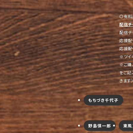
◎有料
配信チ
配信チケ
応援配
応援配
※ツイ
※ご購
をご記
きます
もちづき千代子
野島慎一郎
東風