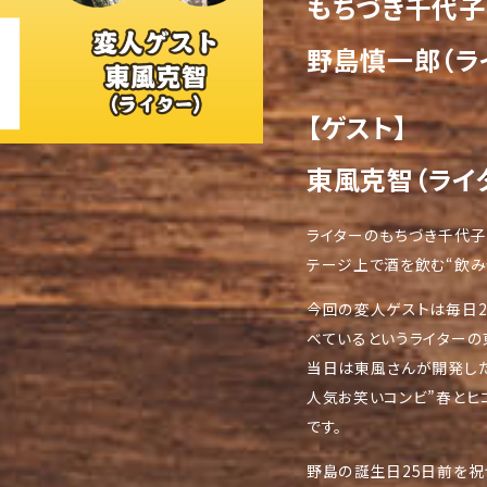
もちづき千代子
野島慎一郎（ラ
【ゲスト】
東風克智（ライ
ライターのもちづき千代子
テージ上で酒を飲む“飲み
今回の変人ゲストは毎日2
べているというライターの
当日は東風さんが開発した元
人気お笑いコンビ”春とヒ
です。
野島の誕生日25日前を祝