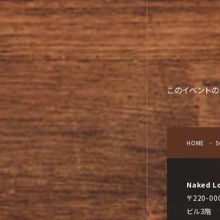
このイベントの
HOME
S
Naked L
〒220-
ビル3階