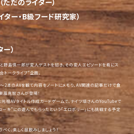
（ただのライター）
イター・B級フード研究家）
ター）
と野島慎一郎が変人ゲストを招き、その変人エピソードを肴にス
会トークライブ”企画。
～2本のAVを観て内容をノートにメモり、AV関連の記事だけで食
東風克智さんが登場！
祖AVタイトル作成カードゲームで、ナイツ塙さんのYouTubeで
コーキ”にの遊んでもらったという「エロポリー」にも挑戦する予定
うべく、楽しく昼飲みしましょう！