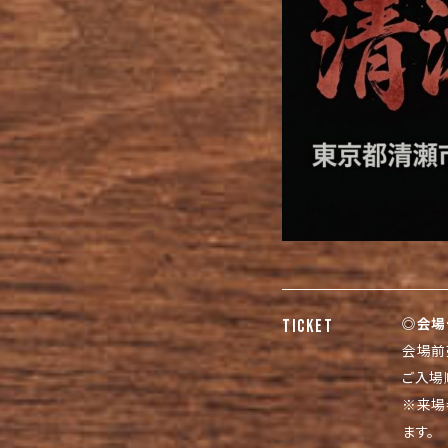
◎会場
TICKET
会場前売
ご入場
※来場
ます。