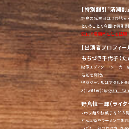
【特別割引「清瀬割」
野島の誕生日はぜひ地元・
ということで今回は特別割
受付で清瀬市在住を証明で
【出演者プロフィー
もちづき千代子（た
映像エディター・メーカー広
活動を開始。
得意ジャンルはアダルト全
X(Twitter)：@
kyan__ta
野島慎一郎（ライタ
カップ麺や駄菓子などの魔
どん兵衛をラーメン二郎風
いどん二郎の作り方」を発