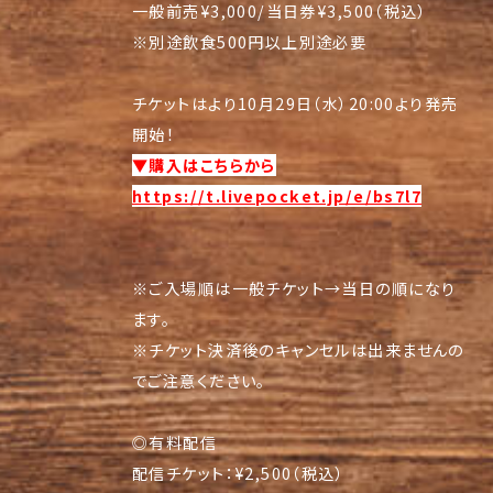
一般前売¥3,000/当日券¥3,500（税込）
※別途飲食500円以上別途必要
チケットはより10月29日（水）20:00より発売
開始！
▼購入はこちらから
https://t.livepocket.jp/e/bs7l7
※ご入場順は一般チケット→当日の順になり
ます。
※チケット決済後のキャンセルは出来ませんの
でご注意ください。
◎有料配信
配信チケット：¥2,500（税込）