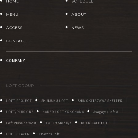
HOME
SCHEDULE
MENU
ABOUT
ACCESS
NEWS
CONTACT
COMPANY
LOFT GROUP
LOFT PROJECT
SHINJUKU LOFT
SHIMOKITAZAWA SHELTER
LOFT/PLUS ONE
NAKED LOFT YOKOHAMA
Asagaya/Loft A
Loft PlusOne West
LOFT9 Shibuya
ROCK CAFE LOFT
LOFT HEAVEN
Flowers Loft