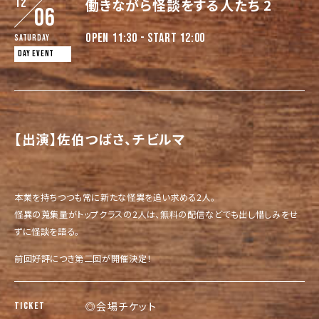
12
働きながら怪談をする人たち 2
06
OPEN 11:30 - START 12:00
Saturday
DAY EVENT
【出演】佐伯つばさ、チビルマ
本業を持ちつつも常に新たな怪異を追い求める2人。
怪異の蒐集量がトップクラスの2人は、無料の配信などでも出し惜しみをせ
ずに怪談を語る。
前回好評につき第二回が開催決定！
◎会場チケット
TICKET