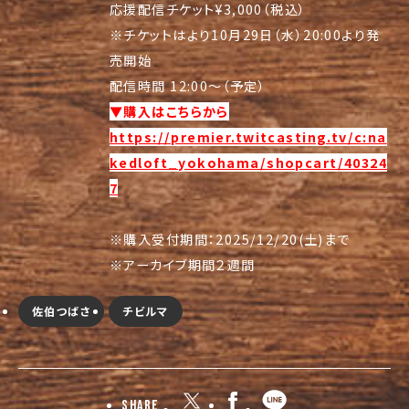
応援配信チケット¥3,000（税込）
※チケットはより10月29日（水）20:00より発
売開始
配信時間 12:00～（予定）
▼購入はこちらから
https://premier.twitcasting.tv/c:na
kedloft_yokohama/shopcart/40324
7
※購入受付期間：2025/12/20(土)まで
※アーカイブ期間２週間
佐伯つばさ
チビルマ
Share