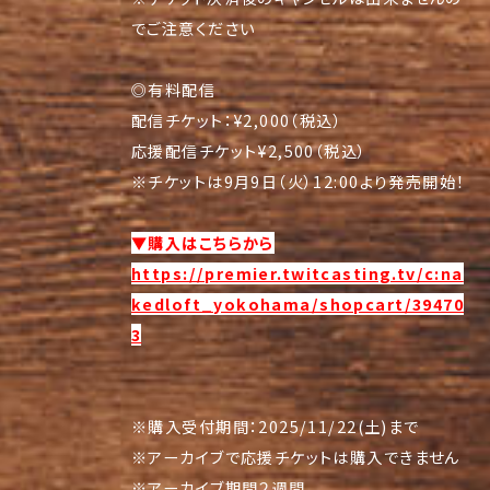
でご注意ください
◎有料配信
配信チケット：¥2,000（税込）
応援配信チケット¥2,500（税込）
※チケットは9月9日（火）12:00より発売開始！
▼購入はこちらから
https://premier.twitcasting.tv/c:na
kedloft_yokohama/shopcart/39470
3
※購入受付期間：2025/11/22(土)まで
※アーカイブで応援チケットは購入できません
※アーカイブ期間２週間