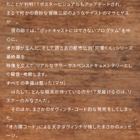
たことが判明！？
ポスタービジュアルもアップデートされ、
まるで何かの奇妙な冒険三部のようなテイストのマサとヤス
が…。
夜の部では、“ポッドキャストにはできないプログラム”
を中
心に、
オカ譚が生んだ、そして誇るあの都市伝説「同業くん」
シリーズ
最終章を
映像を交えて、
リアルなホラーサスペンスドキュメンタリーとし
て報告・
考察します。
―――すべての準備は整った（マサ）
はたして、どんな結末が待っているのか！？見届けるのは、
リ
スナーのみなさんだ。
そのほか、まさかのダヴィンチ・コード的な発見をしてしまっ
た、
「オカ譚コード」
による天才ダヴィンチが残したまさかのメッセ
ージ、