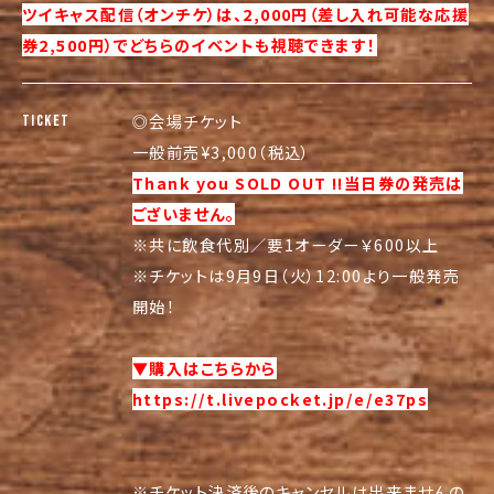
ツイキャス配信（オンチケ）は、2,000円（
差し入れ可能な応援
券2,500円）
でどちらのイベントも視聴できます！
◎会場チケット
TICKET
一般前売¥3,000（税込）
Thank you SOLD OUT !!当日券の発売は
ございません。
※共に飲食代別／要1オーダー￥600以上
※チケットは9月9日（火）12:00より一般発売
開始！
▼購入はこちらから
https://t.livepocket.jp/e/e37ps
※チケット決済後のキャンセルは出来ませんの