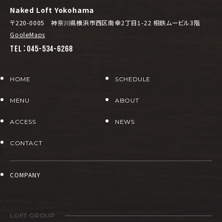
Naked Loft Yokohama
〒220-0005 神奈川県横浜市西区南幸2丁目1-22 相鉄ムービル3階
GooleMaps
TEL：045-534-6268
HOME
SCHEDULE
MENU
ABOUT
ACCESS
NEWS
CONTACT
COMPANY
LOFT GROUP