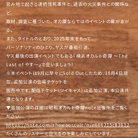
忌み地で起きる連続怪死事件と、過去の火災事件との関係な
ど、
取材、調査に基づいた、オカ譚ならではのイベントの幕があが
る。
また、タイトルのとおり、2025年末をもって、
パーソナリティのひとり、ヤスが番組引退。
ヤス最後の出演イベントでもある『横浜オカルト奇譚 ～The
Last of やす～』で会いましょう！
※本イベントは9月に早々にSold Outしたため、10月4日現
在、追加公演の会場チケットを
販売中です。配信チケット（ツイキャス）は追加公演、
本公演共
通となります。
▼
追加公演の詳細は昭和オカルト奇譚note出張所をご覧く
ださい
https://note.com/showaoccult/
n/n666215c83612
たくさんのリスナーと会えるのを楽しみにしています。