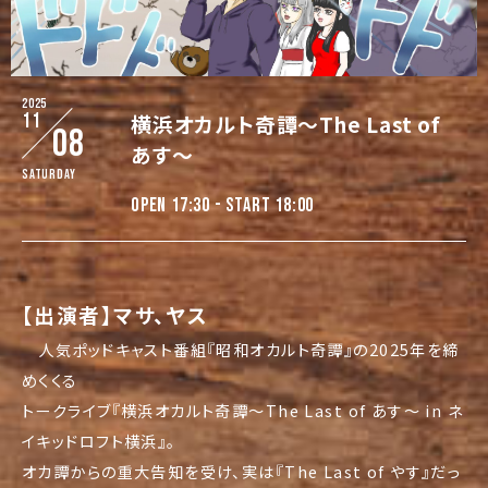
2025
11
横浜オカルト奇譚～The Last of
08
あす～
Saturday
OPEN 17:30 - START 18:00
【出演者】マサ、ヤス
人気ポッドキャスト番組『昭和オカルト奇譚』
の2025年を締
めくくる
トークライブ『横浜オカルト奇譚～The Last of あす～ in ネ
イキッドロフト横浜』。
オカ譚からの重大告知を受け、実は『The Last of やす』だっ