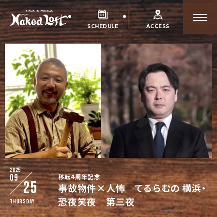
SCHEDULE
ACCESS
2025
09
移転４周年記念
25
事故物件×人怖 てるらむの 横浜・
恐夜笑夜 第三夜
Thursday