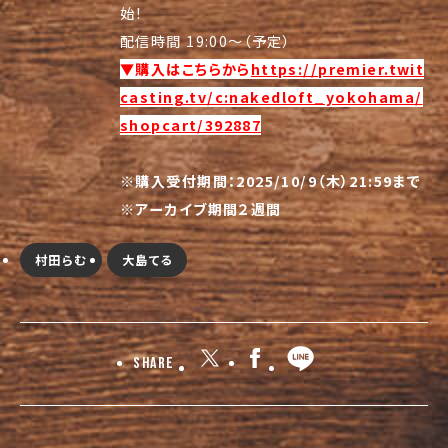
始！
配信時間 19:00～（予定）
▼購入はこちらから
https://premier.twit
casting.tv/c:nakedloft_yokohama/
shopcart/392887
※購入受付期間：2025/10/9（木）21:59まで
※
アーカイブ期間２週間
村田らむ
大島てる
Share