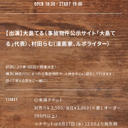
OPEN 18:30 - START 19:00
【出演】
大島てる（事故物件公示サイト「大島て
る」代表）、
村田らむ（漫画家、ルポライター）
好評により第３回目が開催決定！
横浜（神奈川）にまつわる事故物件や、人怖を中心に話をして行きます！
恐くて笑える夜をご一緒に！
◎来場チケット
TICKET
前売り¥ 2,500/当日¥3,000（※要１オーダー
500円以上）
※チケットは8月27日（水）22:00より発売開