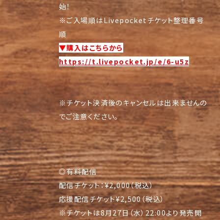
始！
※ご入場順はLivepocketチケット整理番号
順
▼購入はこちらから
https://t.livepocket.jp/e/6-u5z
※チケット決済後のキャンセルは出来ませんの
でご注意ください。
◎有料配信
配信チケット：¥2,000（税込）
応援配信チケット¥2,500（税込）
※チケットは8月27日（水）22:00より発売開