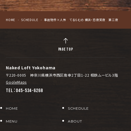
HOME
SCHEDULE
事故物件×人怖 てるらむの 横浜・恐夜笑夜 第三夜
PAGE TOP
Naked Loft Yokohama
〒220-0005 神奈川県横浜市西区南幸2丁目1-22 相鉄ムービル3階
GooleMaps
TEL：045-534-6268
HOME
SCHEDULE
MENU
ABOUT