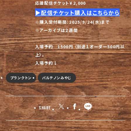
応援配信チケット￥2,000
▶︎配信チケット購入はこちらから
※購入受付期間：2025/9/24(水)まで
※アーカイブは２週間
入場予約 1500円 （別途１オーダー500円以
上）
。
入場予約↓
プランクトン
パルテノンみやじ
Share