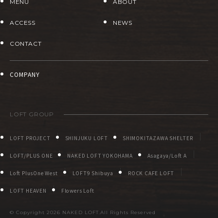
MENU
ABOUT
ACCESS
NEWS
CONTACT
COMPANY
LOFT GROUP
LOFT PROJECT
SHINJUKU LOFT
SHIMOKITAZAWA SHELTER
LOFT/PLUS ONE
NAKED LOFT YOKOHAMA
Asagaya/Loft A
Loft PlusOne West
LOFT9 Shibuya
ROCK CAFE LOFT
LOFT HEAVEN
Flowers Loft
© Copyright
2026 NAKED LOFT.All Rights Reserved