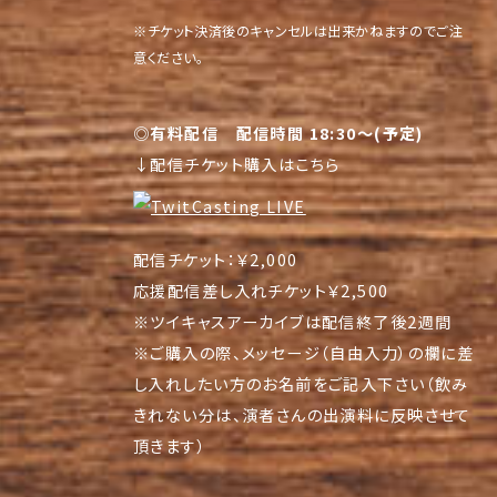
※チケット決済後のキャンセルは出来かねますのでご注
意ください。
◎有料配信 配信時間 18:30～(予定)
↓配信チケット購入はこちら
配信チケット：￥2,000
応援配信差し入れチケット￥2,500
※ツイキャスアーカイブは配信終了後2週間
※ご購入の際、メッセージ（自由入力）の欄に差
し入れしたい方のお名前をご記入下さい（飲み
きれない分は、演者さんの出演料に反映させて
頂きます）