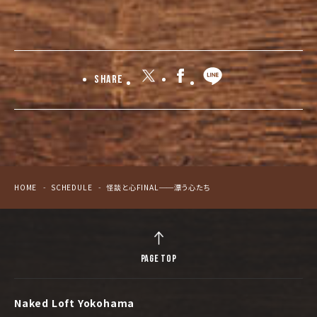
Share
HOME
SCHEDULE
怪談と心FINAL──漂う心たち
PAGE TOP
Naked Loft Yokohama