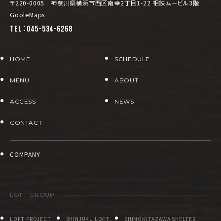
〒220-0005 神奈川県横浜市西区南幸2丁目1-22 相鉄ムービル3階
GooleMaps
TEL：045-534-6268
HOME
SCHEDULE
MENU
ABOUT
ACCESS
NEWS
CONTACT
COMPANY
LOFT GROUP
LOFT PROJECT
SHINJUKU LOFT
SHIMOKITAZAWA SHELTER