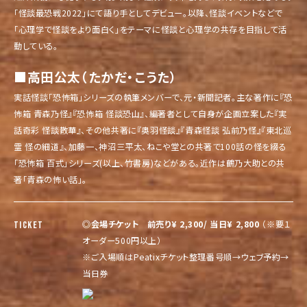
「怪談最恐戦2022」にて語り手としてデビュー。以降、怪談イベントなどで
「心理学で怪談をより面白く」をテーマに怪談と心理学の共存を目指して活
動している。
■高田公太（たかだ・こうた）
実話怪談「恐怖箱」シリーズの執筆メンバーで、元・新聞記者。主な著作に『恐
怖箱 青森乃怪』『恐怖箱 怪談恐山』、編著者として自身が企画立案した『実
話奇彩 怪談散華』、その他共著に『奥羽怪談』『青森怪談 弘前乃怪』『東北巡
霊 怪の細道』、加藤一、神沼三平太、ねこや堂との共著で100話の怪を綴る
「恐怖箱 百式」シリーズ(以上、竹書房)などがある。近作は鶴乃大助との共
著「青森の怖い話」。
◎会場チケット 前売り¥ 2,300/ 当日¥ 2,800
（※要１
TICKET
オーダー500円以上）
※ご入場順はPeatixチケット整理番号順→ウェブ予約→
当日券