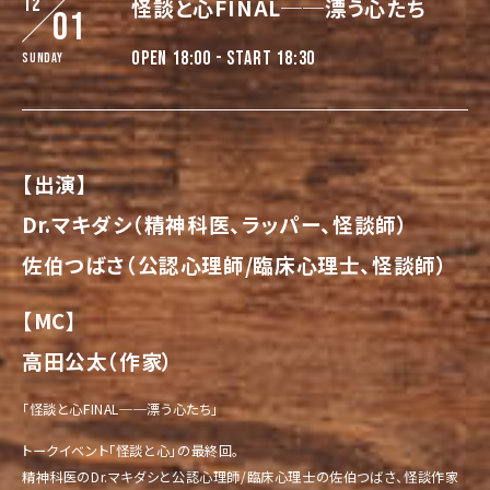
12
怪談と心FINAL──漂う心たち
01
OPEN 18:00 - START 18:30
Sunday
【出演】
Dr.マキダシ（精神科医、ラッパー、怪談師）
佐伯つばさ（公認心理師/臨床心理士、怪談師）
【MC】
高田公太（作家）
「怪談と心FINAL──漂う心たち」
トークイベント「怪談と心」の最終回。
精神科医のDr.マキダシと公認心理師/臨床心理士の佐伯つばさ、怪談作家