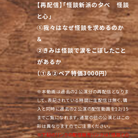
【再配信】「怪談新派の夕べ 怪談
と心」
①我々はなぜ怪談を求めるのか
＆
②きみは怪談で涙をこぼしたこと
があるか
（①＆②ペア特価3000円）
※本動画は過去の２公演分の再配信となりま
して、表記されている時間に生配信は無く、購
入と同時に過去の２公演の配信動画を12/15
までご覧になれます。通常の他の公演とはこの
形は異なりますのでご注意ください。
※下記のリンクの配信販売リンクは「怪談と心