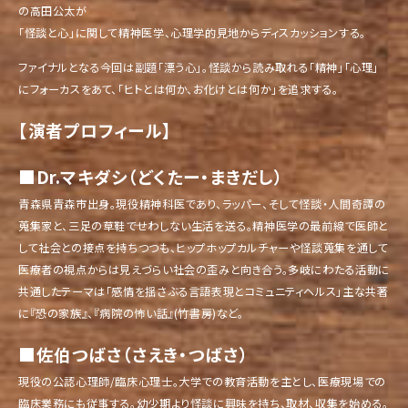
の高田公太が
「怪談と心」に関して精神医学、心理学的見地からディスカッションする。
ファイナルとなる今回は副題「漂う心」。怪談から読み取れる「精神」「心理」
にフォーカスをあて、「ヒトとは何か、お化けとは何か」を追求する。
【演者プロフィール】
■Dr.マキダシ（どくたー・まきだし）
青森県青森市出身。現役精神科医であり、ラッパー、そして怪談・人間奇譚の
蒐集家と、三足の草鞋でせわしない生活を送る。精神医学の最前線で医師と
して社会との接点を持ちつつも、ヒップホップカルチャーや怪談蒐集を通して
医療者の視点からは見えづらい社会の歪みと向き合う。多岐にわたる活動に
共通したテーマは「感情を揺さぶる言語表現とコミュニティヘルス」主な共著
に『恐の家族』、『病院の怖い話』(竹書房)など。
■佐伯つばさ（さえき・つばさ）
現役の公認心理師/臨床心理士。大学での教育活動を主とし、医療現場での
臨床業務にも従事する。幼少期より怪談に興味を持ち、取材、収集を始める。