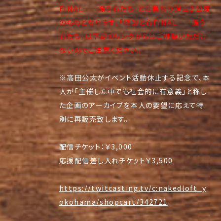
FINAL──漂う心たち」とは異なり過去２公演
のものとなります、「怪談と心FINAL──漂う
心たち」は下記のリンクからはご視聴いただけ
ないのでご注意ください。
※高田公太がイベント活動休止する記念で、本
人が「主催した中でも社会的に有意義」と称し
た企画のアーカイブを本人の要望に応えて特
別に再販売致します。
配信チケット：￥3,000
応援配信差し入れチケット￥3,500
https://twitcasting.tv/c:nakedloft_y
okohama/shopcart/342721