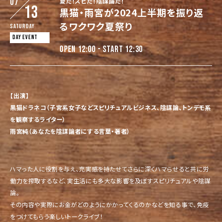
07
夏だ！スピだ！陰謀論だ！
13
黒猫・雨宮が2024上半期を振り返
るワクワク夏祭り
Saturday
DAY EVENT
OPEN 12:00 - START 12:30
【出演】
黒猫ドラネコ（子宮系女子などスピリチュアルビジネス、陰謀論、
トンデモ系
を観察するライター）
雨宮純（あなたを陰謀論者にする言葉・著者）
ハマった人に役割を与え、充実感を持たせてさらに深くハマらせると共に労
働力を搾取するなど、実生活にも多大な影響を及ぼすスピリチュアルや陰謀
論。
その内容や実際にお金がどのようにかかってくるのかなどを知る事で、免疫
をつけてもらう楽しいトークライブ！