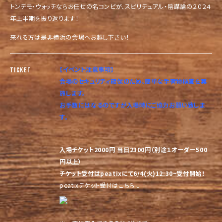
トンデモ・ウォッチならお任せの名コンビが、スピリチュアル・陰謀論の２０２４
年上半期を振り返ります！
来れる方は是非横浜の会場へお越し下さい！
【イベント注意事項】
TICKET
会場のセキュリティ確保のため、簡単な手荷物検査を実
施します。
お手数にはなるのですが入場時にご協力お願い致しま
す。
入場チケット2000円 当日2300円（別途１オーダー500
円以上）
チケット受付はpeatixにて6/4(火)12:30~受付開始！
peatixチケット受付はこちら↓