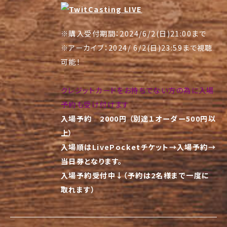
※購入受付期間：2024/6/2(日)21:00まで
※アーカイブ：2024/ 6/2(日)23:59まで視聴
可能！
クレジットカードをお持ちでない方の為に入場
予約も受け付けます
入場予約 2000円 （別途１オーダー500円以
上）
入場順はLivePocketチケット→入場予約→
当日券となります。
入場予約受付中
↓（予約は2名様まで一度に
取れます）