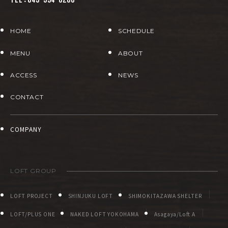
TEL：045-534-6268
HOME
SCHEDULE
MENU
ABOUT
ACCESS
NEWS
CONTACT
COMPANY
LOFT GROUP
LOFT PROJECT
SHINJUKU LOFT
SHIMOKITAZAWA SHELTER
LOFT/PLUS ONE
NAKED LOFT YOKOHAMA
Asagaya/Loft A