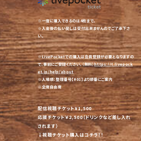
※一度に購入できるのは4枚まで。
※入金後の払い戻しは受付出来ませんのでご了承下さ
い。
※LivePocketでの購入は会員登録が必要となりますの
で、事前にご登録ください。（無料）
https://t.livepock
et.jp/help/about
※入場順：整理番号【#01】より順番にご案内
※全席自由席
配信視聴チケット¥1,500
応援チケット￥2,500（ドリンクなど差し入れ
されます）
↓視聴チケット購入はコチラ！！