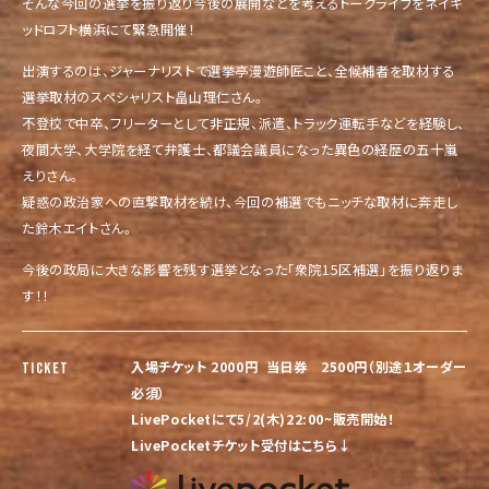
そんな今回の選挙を振り返り今後の展開などを考えるトークライブをネイキ
ッドロフト横浜にて緊急開催！
出演するのは、ジャーナリストで選挙亭漫遊師匠こと、全候補者を取材する
選挙取材のスペシャリスト畠山理仁さん。
不登校で中卒、フリーターとして非正規、派遣、トラック運転手などを経験し、
夜間大学、大学院を経て弁護士、都議会議員になった異色の経歴の五十嵐
えりさん。
疑惑の政治家への直撃取材を続け、今回の補選でもニッチな取材に奔走し
た鈴木エイトさん。
今後の政局に大きな影響を残す選挙となった「衆院15区補選」を振り返りま
す！！
入場チケット 2000円 当日券 2500円（別途１オーダー
TICKET
必須）
LivePocketにて5/2(木)22:00~販売開始！
LivePocketチケット受付はこちら↓