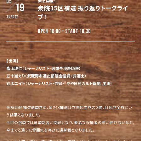
05
緊急開催！！
19
衆院15区補選 振り返りトークライ
ブ！
Sunday
OPEN 18:00 - START 18:30
【出演】
畠山理仁（ジャーナリスト・選挙亭漫遊師匠）
五十嵐えり（武蔵野市選出都議会議員・弁護士）
鈴木エイト（ジャーナリスト・作家・『やや日刊カルト新聞』主筆）
衆院15区補欠選挙含め、衆院３補選は立憲民主党の３勝、自民党全敗とい
う結果となりました。
今回の選挙では選挙妨害が問題となり、著名な候補者の票が伸びないなど、
今までと違った雰囲気を帯びた選挙戦となりました。