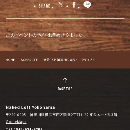
Share
このイベントの予約は締めきりました。
HOME
SCHEDULE
衆院15区補選 振り返りトークライブ！
PAGE TOP
Naked Loft Yokohama
〒220-0005 神奈川県横浜市西区南幸2丁目1-22 相鉄ムービル3階
GooleMaps