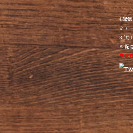
《配信
※アー
8（月
※配
▼配信