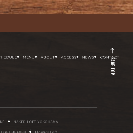
CHEDULE
MENU
ABOUT
ACCESS
NEWS
CONTACT
PAGE TOP
ONE
NAKED LOFT YOKOHAMA
LOFT HEAVEN
Flowers Loft