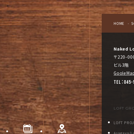
HOME
S
Naked L
〒220-
ビル3階
GooleMa
TEL：045-
LOFT GR
LOFT PRO
Asagaya/Lo