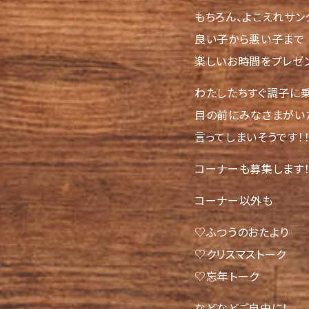
もちろん、よこえれサン
良い子から悪い子まで
楽しいお時間をプレゼ
わたしたちすぐ調子に
目の前にみなさまがい
言ってしまいそうです！！
コーナーも募集します
コーナー以外も
♡ふつうのおたより
♡クリスマストーク
♡忘年トーク
などなどご自由に！