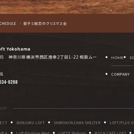
CHEDULE
容子と絵恋のクリスマス会
oft Yokohama
0005 神奈川県横浜市西区南幸2丁目1-22 相鉄ムー
HOME
S
ps
COMPANY
534-6268
OUP
JECT
SHINJUKU LOFT
SHIMOKITAZAWA SHELTER
LOFT/PLUS 
ft A
Loft PlusOne West
LOFT9 Shibuya
ROCK CAFE LOFT