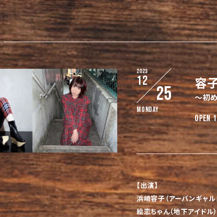
2023
12
容
25
〜初め
Monday
OPEN 1
【出演】
浜崎容子（アーバンギャル
絵恋ちゃん（地下アイドル