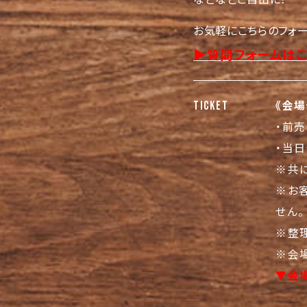
お気軽にこちらのフォ
▶︎質問フォームは
《会場
TICKET
・前売
・当日
※共に
※お
せん。
※整
※会場
▼会場