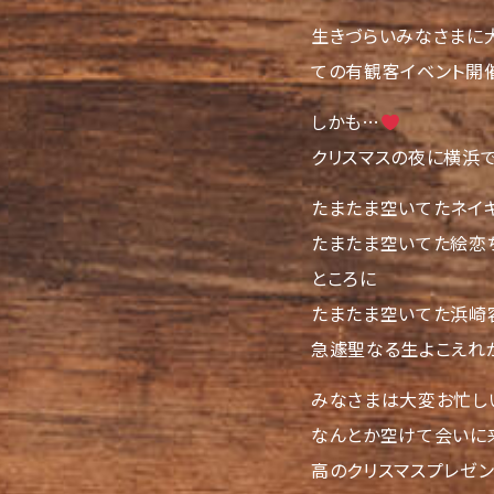
生きづらいみなさまに
ての有観客イベント開
しかも…
クリスマスの夜に横浜で
たまたま空いてたネイキ
たまたま空いてた絵恋ち
ところに
たまたま空いてた浜崎容
急遽聖なる生よこえれ
みなさまは大変お忙し
なんとか空けて会いに
高のクリスマスプレゼン