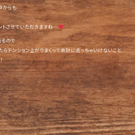
タからも
ントさせていただきますね…
乗るので
たらテンション上がりまくって余計に言っちゃいけないこと
！
！