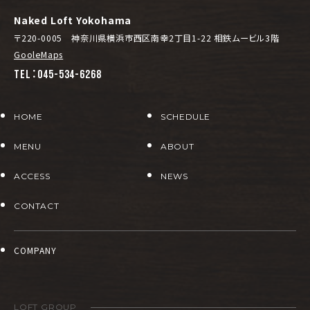
Naked Loft Yokohama
〒220-0005 神奈川県横浜市西区南幸2丁目1-22 相鉄ムービル3階
GooleMaps
TEL：045-534-6268
HOME
SCHEDULE
MENU
ABOUT
ACCESS
NEWS
CONTACT
COMPANY
LOFT GROUP