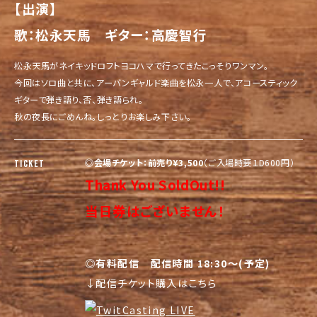
【出演】
歌：松永天馬 ギター：高慶智行
松永天馬がネイキッドロフトヨコハマで行ってきたこっそりワンマン。
今回はソロ曲と共に、アーバンギャルド楽曲を松永一人で、アコースティック
ギターで弾き語り、否、弾き語られ。
秋の夜長にごめんね。しっとりお楽しみ下さい。
◎会場チケット：前売り¥3,500
（ご入場時要１D600円）
TICKET
Thank You SoldOut!!
当日券はございません！
◎有料配信 配信時間 18:30～(予定)
↓配信チケット購入はこちら