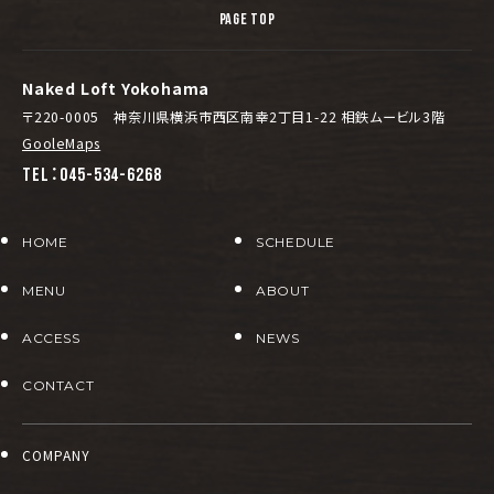
PAGE TOP
Naked Loft Yokohama
〒220-0005 神奈川県横浜市西区南幸2丁目1-22 相鉄ムービル3階
GooleMaps
TEL：045-534-6268
HOME
SCHEDULE
MENU
ABOUT
ACCESS
NEWS
CONTACT
COMPANY