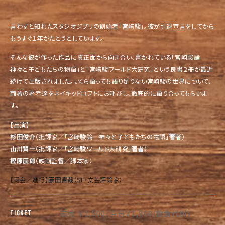
言わずと知れたスタジオジブリの創始者「宮﨑駿」。彼が引退宣言をしてから
もうすぐ１年がたとうとしています。
そんな彼が作った作品に真正面から向き合い、書かれている「宮崎駿論
神々と子どもたちの物語」と「宮﨑駿ワールド大研究」という良書２冊が最近
続けて出版されました。いくら語っても語り足りない宮崎駿の世界について、
両著の著者達をネイキッドロフトにお呼びし、徹底的に語り合ってもらいま
す。
【出演】
杉田俊介
（批評家／「宮崎駿論 神々と子どもたちの物語」著者）
山川賢一
（批評家／「宮﨑駿ワールド大研究」著者）
樫原辰郎
（映画監督／脚本家）
【司会／進行】
藤田直哉
（SF・文芸評論家）
前売 ￥1,500/当日￥1,800(飲食代別)
TICKET