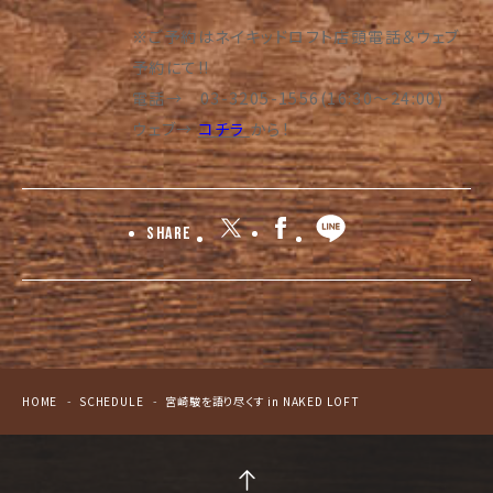
※ご予約はネイキッドロフト店頭電話＆ウェブ
予約にて!!
電話→ 03-3205-1556(16:30～24:00)
ウェブ→
コチラ
から！
Share
HOME
SCHEDULE
宮崎駿を語り尽くす in NAKED LOFT