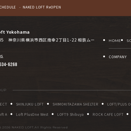
CHEDULE
NAKED LOFT ReOPEN
oft Yokohama
0005 神奈川県横浜市西区南幸2丁目1-22 相鉄ムー
HOME
S
ps
COMPANY
534-6268
OUP
JECT
SHINJUKU LOFT
SHIMOKITAZAWA SHELTER
LOFT/PLUS 
ft A
Loft PlusOne West
LOFT9 Shibuya
ROCK CAFE LOFT
ht
2026 NAKED LOFT.All Rights Reserved