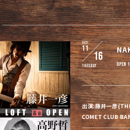
2021
11
NA
16
OPEN 1
Tuesday
出演:藤井一彦(THE G
COMET CLUB BAN