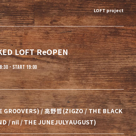
LOFT project
KED LOFT ReOPEN
8:30 - START 19:00
ROOVERS) / 高野哲(ZIGZO / THE BLACK
D / nil / THE JUNEJULYAUGUST)