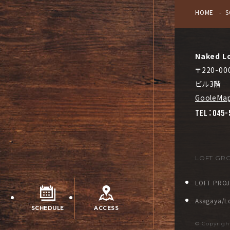
HOME
S
Naked L
〒220-
ビル3階
GooleMa
TEL：045-
LOFT GR
LOFT PRO
Asagaya/Lo
SCHEDULE
ACCESS
© Copyrig