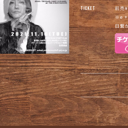
前売¥
TICKET
※e 
日繋