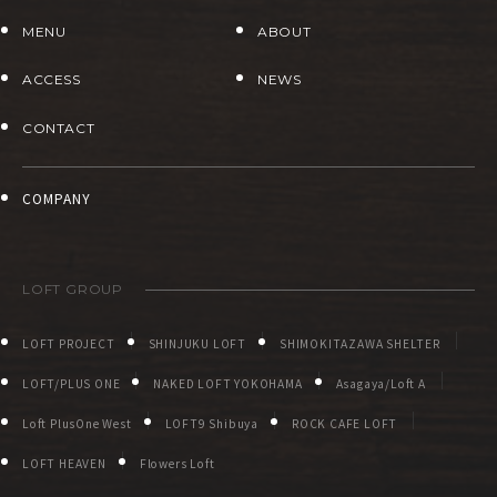
MENU
ABOUT
ACCESS
NEWS
CONTACT
COMPANY
LOFT GROUP
LOFT PROJECT
SHINJUKU LOFT
SHIMOKITAZAWA SHELTER
LOFT/PLUS ONE
NAKED LOFT YOKOHAMA
Asagaya/Loft A
Loft PlusOne West
LOFT9 Shibuya
ROCK CAFE LOFT
LOFT HEAVEN
Flowers Loft