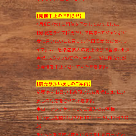
【開催中止のお知らせ】
4月8日（水）に開催を予定しておりました、
【男限定ライブ】『男だけで集まってジャンボが
女に言いたいこと言って、池田君がなだめるラ
イブ』は、 感染症拡大の防止及びお客様、出演
者様、スタッフの安全を考慮し、誠に残念なが
ら開催を中止とさせていただきます。
【前売券払い戻しのご案内】
前売券をお買い求め頂いたお客様には、払い
戻しの対応をさせて頂きます。
◆ローソンチケットにてご購入のお客様
払い戻し期間：4月22日10：00～5月13日23：
59
チケットをお買い求めになりましたローソン・