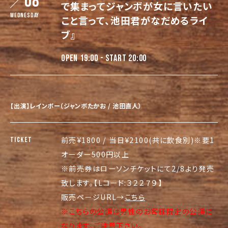
08
で集まってジャンボが女に言いたい
Wednesday
こと言って、池田君がなだめるライ
ブ』
OPEN 19:00 - START 20:00
【出演】レインボー（ジャンボたかお / 池田直人）
前売¥1800 / 当日¥2100(共に飲食別)※要1
TICKET
オーダー500円以上
※前売券はローソンチケットにて2/8より発売
致します。【Lコード:３２２７９】
販売ページURL→
こちら
※こちらの公演は男性のお客様限定の公演に
なります。ご注意下さい。