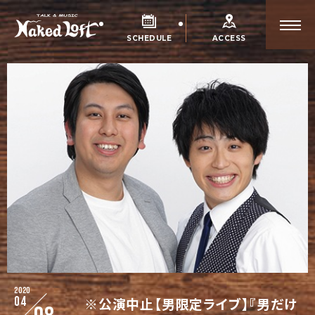
SCHEDULE
ACCESS
2020
04
※公演中止【男限定ライブ】『男だけ