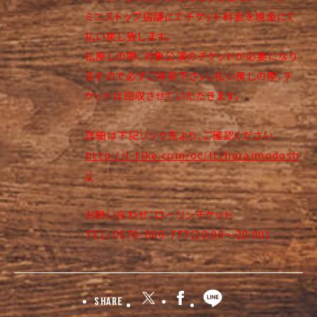
ミニストップ店舗にてチケット料金を現金にて
払い戻し致します。
払戻しの際、対象公演のチケットが必要になり
ますので必ずご持参下さい。払い戻しの際、チ
ケットは回収させていただきます。
詳細は下記リンク先より、ご確認ください
http://l-tike.com/oc/lt/haraimodosh
i/
お問い合わせ：ローソンチケット
TEL：0570-000-777(10:00～20:00)
Share