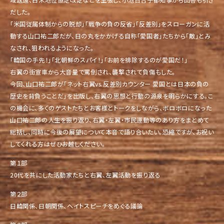
だした。
「米国従属体制からの脱却」「戦争の負の反省」「反差別」をスローガンに活
動する山口祐二郎だが、日の丸をかかげる自称「愛国者」たちから「敵」とみ
なされ、狙われるようになった。
「韓国の手先！」「北朝鮮のスパイ！」「お前を排除するのが愛国だ！」
右翼の街宣車から大音量で罵倒され、襲撃されて負傷もした。
今回、山口祐二郎が「ネット右翼vs.反差別カウンター 愛国とは日本の負の
歴史を背負うことだ」を出版し、右翼の思想と行動の源泉を明らかにする。こ
の機会に、多くのゲストたちとお客様とトークをしながら、ボロボロになった
山口祐二郎の人生を振り返り、右翼・左翼・市民運動等のあり方をまとめて
総括し、同時に今後の展望について本音で語り合いたい。恐縮ですが、お祝い
してくれる方はぜひお越しください。
第１部
20代を共にした活動家たちと右翼、左翼活動を振り返る
第２部
日韓関係、日朝関係、ヘイトスピーチをめぐる議論