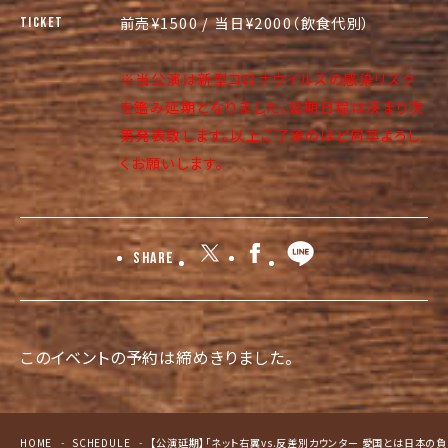
前売¥1500 / 当日¥2000（飲食代別）
TICKET
※当公演は新型コロナウイルスの感染リスク
を鑑み延期となりました。延期日程は決まり次
第発表致します。以上ご了承のほど何卒よろし
くお願いします。
Share
このイベントの予約は締めきりました。
HOME
SCHEDULE
【公演延期】「ネット右翼vs.反差別カウンター 愛国とは日本の