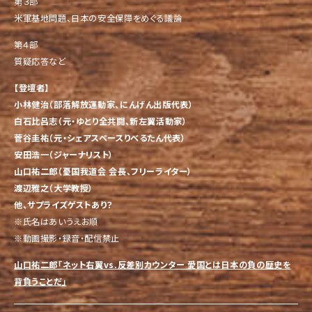
第３部
米軍基地問題、日本の安全保障をめぐる議論
第４部
質疑応答など
【登壇者】
小林健治（部落解放運動家、にんげん出版代表）
白石比呂志（元・ゆとり全共闘、新左翼活動家）
菅谷圭祐（元・シェアスペースりべるたん代表）
安田浩一（ジャーナリスト）
山口祐二郎（憂国我道会 会長、フリーライター）
渡辺雅之（大学教授）
他、サプライズゲストあり？
※氏名はあいうえお順
※動画撮影・録音・配信禁止
山口祐二郎「ネット右翼vs.反差別カウンター 愛国とは日本の負の歴史を
背負うことだ」