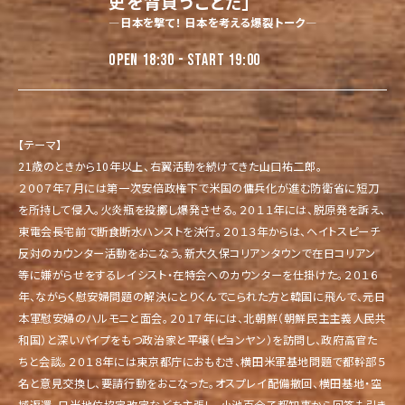
史を背負うことだ」
―日本を撃て！ 日本を考える爆裂トーク―
OPEN 18:30 - START 19:00
【テーマ】
21歳のときから10年以上、右翼活動を続けてきた山口祐二郎。
２００７年７月には第一次安倍政権下で米国の傭兵化が進む防衛省に短刀
を所持して侵入。火炎瓶を投擲し爆発させる。２０１１年には、脱原発を訴え、
東電会長宅前で断食断水ハンストを決行。２０１３年からは、ヘイトスピーチ
反対のカウンター活動をおこなう。新大久保コリアンタウンで在日コリアン
等に嫌がらせをするレイシスト・在特会へのカウンターを仕掛けた。２０１６
年、ながらく慰安婦問題の解決にとりくんでこられた方と韓国に飛んで、元日
本軍慰安婦のハルモニと面会。２０１７年には、北朝鮮（朝鮮民主主義人民共
和国）と深いパイプをもつ政治家と平壌（ピョンヤン）を訪問し、政府高官た
ちと会談。２０１８年には東京都庁におもむき、横田米軍基地問題で都幹部５
名と意見交換し、要請行動をおこなった。オスプレイ配備撤回、横田基地・空
域返還、日米地位協定改定などを主張し、小池百合子都知事から回答も引き