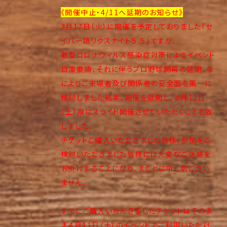
《開催中止・4/11へ延期のお知らせ》
3月17日（火）に開催を予定しておりました『セ
イバー語リクスナイト５.５』ですが、
新型コロナウィルス感染症対策によるイベント
自粛要請、それに伴うプロ野球開幕の延期、な
によりご来場者及び関係者の安全面を第一に
検討しました結果、開催を延期し、４月11日
（土）夜にスライド開催させていただくことと致
しました。
チケットご購入いただきました皆様、参加をご
検討いただきました皆様には大変なご迷惑を
お掛けすることになり、まことに申し訳ござい
ません。
すでにご購入いただきましたチケットはそのま
ま４月11日（土）のイベントでご利用いただけ