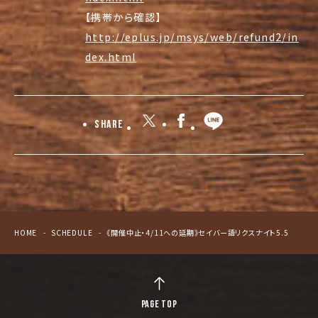
【携帯から確認】
http://eplus.jp/msys/web/refund2/in
dex.html
Share
HOME
SCHEDULE
《開催中止・4/11への延期》セイバー語リクスナイト5.5
PAGE TOP