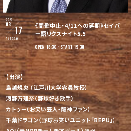
2020
03
《開催中止・4/11への延期》セイバ
17
ー語リクスナイト5.5
Tuesday
OPEN 18:30 - START 19:30
【出演】
鳥越規央 （江戸川大学客員教授）
河野万理奈（野球好き歌手）
カトゥー（お笑い芸人・阪神ファン）
千葉ドラゴン（野球お笑いユニット「BEPU」）
AOI（元NPBチームチアガール）ほか