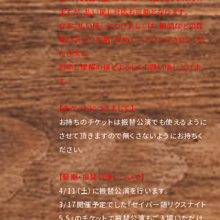
ますが、払い戻し対応も可能となります。
なお、払い戻しにつきましては、期間などの詳
細が決まり次第、改めてアナウンスさせていた
だきます。
何卒ご理解のほどよろしくお願い申し上げま
す。
【チケットにつきまして】
お持ちのチケットは振替公演でも使えるように
させて頂きますので無くさないようにお持ちく
ださい。
【延期・振替公演について】
4/11（土）に振替公演を行います。
3/17開催予定でした『セイバー語リクスナイト
5.5』のチケットで振替公演もご入場いただけ