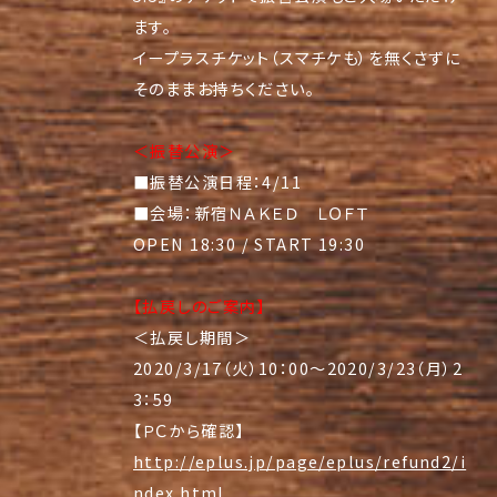
ます。
イープラスチケット（スマチケも）を無くさずに
そのままお持ちください。
＜振替公演＞
■振替公演日程：4/11
■会場：新宿ＮＡＫＥＤ ＬＯＦＴ
OPEN 18:30 / START 19:30
【払戻しのご案内】
＜払戻し期間＞
2020/3/17（火）10：00～2020/3/23（月）2
3：59
【ＰＣから確認】
http://eplus.jp/page/eplus/refund2/i
ndex.html