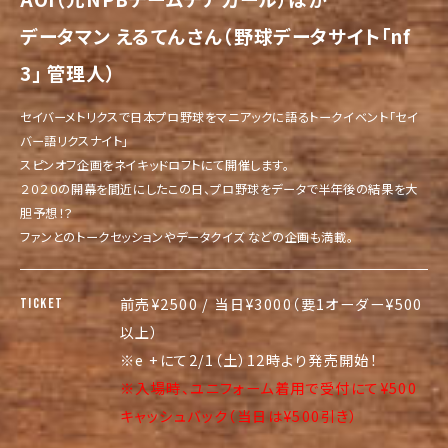
データマン えるてんさん（野球データサイト「nf
3」 管理人）
セイバーメトリクスで日本プロ野球をマニアックに語るトークイベント「セイ
バー語リクスナイト」
スピンオフ企画をネイキッドロフトにて開催します。
２０２０の開幕を間近にしたこの日、プロ野球をデータで半年後の結果を大
胆予想！？
ファンとのトークセッションやデータクイズ などの企画も満載。
前売¥2500 / 当日¥3000（要1オーダー¥500
TICKET
以上）
※e +にて2/1（土）12時より発売開始！
※入場時、ユニフォーム着用で受付にて¥500
キャッシュバック（当日は¥500引き）