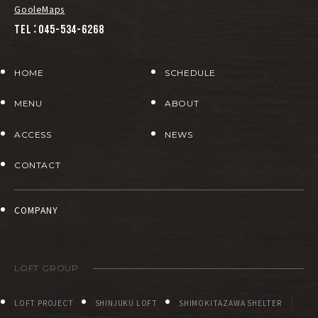
GooleMaps
TEL：045-534-6268
HOME
SCHEDULE
MENU
ABOUT
ACCESS
NEWS
CONTACT
COMPANY
LOFT GROUP
LOFT PROJECT
SHINJUKU LOFT
SHIMOKITAZAWA SHELTER