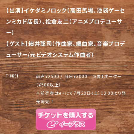
【出演】イケダミノロック（高田馬場、池袋ゲーセ
ンミカド店長）、松倉友二（アニメプロデユーサ
ー）
【ゲスト】細井聡司（作曲家、編曲家、音楽プロデ
ューサー/元ビデオシステム作曲者）
前売¥2500 / 当日¥3000 ※要1オーダー
TICKET
（¥500以上）
※前売券はe+にて7月20日（土）12:00より発
売開始 ！