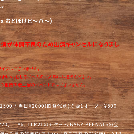
aka
ex おとぼけビ～バ～)
出演が体調不良のため出演キャンセルになりまし
ライブはございません。
いません。むしろご本人のご入場はお控えください。
催、その他関係者主催のイベントではございません。
1500 / 当日¥2000(飲食代別)※要1オーダー¥500
20, LLA6, LLP21のチケット、BABY PEENATSの会
湿った夏の始まり(アルバム)をご持参のお客様は、¥10