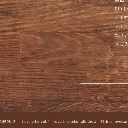
00(
ご予
フォ
ださい
※ご
CHEDULE
Loveletter vol.4 Love Like aiko talk show 20th anniversar