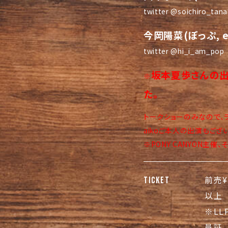
twitter @soichiro_tan
今岡陽菜(ぽっぷ, 
twitter @hi_i_am_pop
坂本夏歩さんの
※
た。
トークショーのみなので、
aikoご本人の出演もござ
※PONY CANYON主
前売¥
TICKET
以上
※LLP
員証、