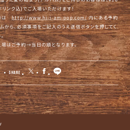
1ドリンク込)でご入場いただけます！
約は
http://www.hi-i-am-pop.com/
内にある予約
ームから、必須事項をご記入のうえ送信ボタンを押してく
。
入場はご予約→当日の順となります。
Share
y