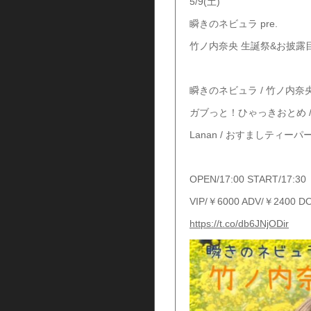
5/9(土)
瞬きのネビュラ pre.
竹ノ内奈央 生誕祭&お披露
瞬きのネビュラ / 竹ノ内奈
ガブっと！ひゃっきおとめ / 
Lanan / おすましティー
OPEN/17:00 START/17:30
VIP/￥6000 ADV/￥2400 D
https://t.co/db6JNjODir