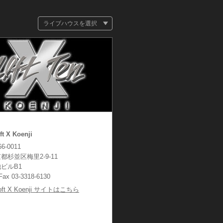
ライブハウスを選択
ft X Koenji
6-0011
都杉並区梅里2-9-11
ビルB1
/Fax 03-3318-6130
oft X Koenji サイトはこちら