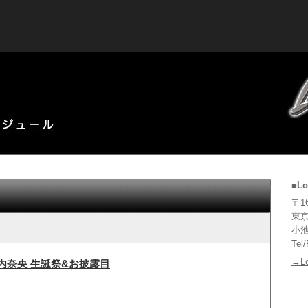
■Lo
〒16
東京
小池
Tel
→L
ノ内奈央 生誕祭&お披露目