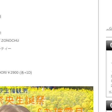
目
→G
央
ZONOCHU
パーティー
OOR/￥2900 (各+1D)
«