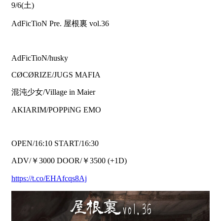
9/6(土)
AdFicTioN Pre. 屋根裏 vol.36
AdFicTioN/husky
CØCØRIZE/JUGS MAFIA
混沌少女/Village in Maier
AKIARIM/POPPiNG EMO
OPEN/16:10 START/16:30
ADV/￥3000 DOOR/￥3500 (+1D)
https://t.co/EHAfcqs8Aj