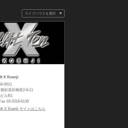
ライブハウスを選択
ft X Koenji
6-0011
都杉並区梅里2-9-11
ビルB1
/Fax 03-3318-6130
oft X Koenji サイトはこちら