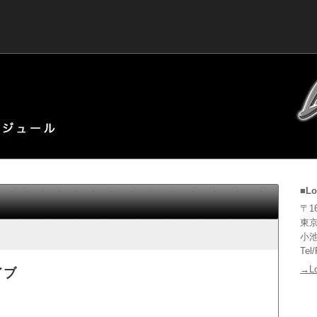
■Lo
〒16
東京
小池
Tel
→L
イブ