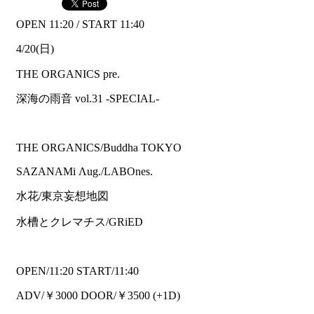
OPEN 11:20 / START 11:40
4/20(日)
THE ORGANICS pre.
深海の雨音 vol.31 -SPECIAL-
THE ORGANICS/Buddha TOKYO
SAZANAMi Λug./LABOnes.
水花/東京妄想地図
水槽とクレマチス/GRiED
OPEN/11:20 START/11:40
ADV/￥3000 DOOR/￥3500 (+1D)