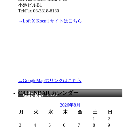
小池ビルB1
Tel/Fax 03-3318-6130
→Loft X Koenji サイトはこちら
→GoogleMapのリンクはこちら
CALENDAR カレンダー
2026年8月
月
火
水
木
金
土
日
1
2
3
4
5
6
7
8
9