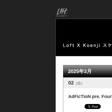
2025年3月
02
（日）
AdFicTioN pre. Four