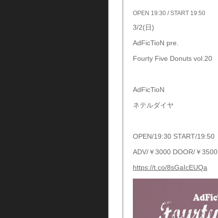
OPEN 19:30 / START 19:50
3/2(日)
AdFicTioN pre.
Fourty Five Donuts vol.20
AdFicTioN
ネテルダイヤ
OPEN/19:30 START/19:50
ADV/￥3000 DOOR/￥3500 
https://t.co/8sGaIcEUQa