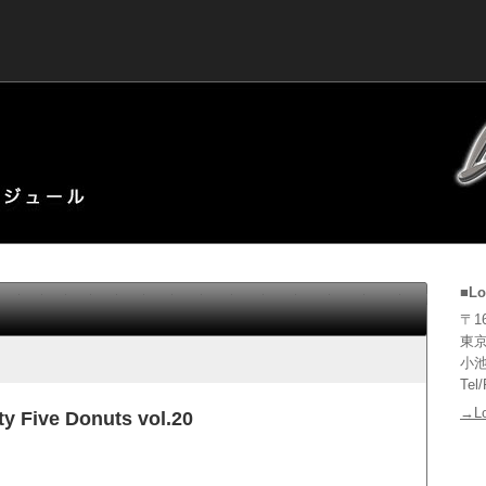
■Lo
〒16
東京
小池
Tel
→L
ty Five Donuts vol.20