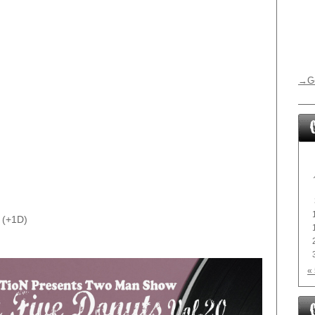
→G
(+1D)
«