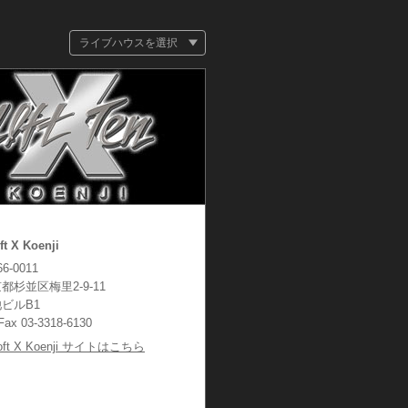
ライブハウスを選択
ft X Koenji
6-0011
都杉並区梅里2-9-11
ビルB1
/Fax 03-3318-6130
oft X Koenji サイトはこちら