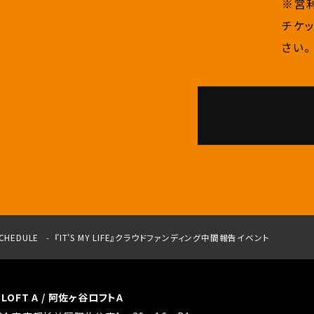
※営
チケ
さい。
CHEDULE
『IT’S MY LIFE』クラウドファンディング中間報告イベント
a LOFT A / 阿佐ヶ谷ロフトA