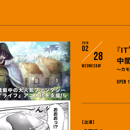
2018
02
『I
28
中
Wednesday
～カモ
OPEN 1
【出演】