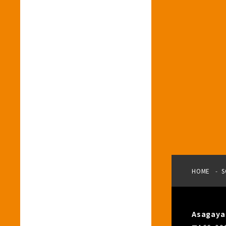
HOME
S
Asagay