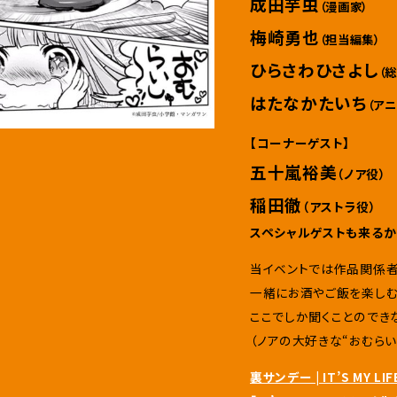
成田芋虫
（漫画家）
梅崎勇也
（担当編集）
ひらさわひさよし
（
はたなかたいち
（ア
【コーナーゲスト】
五十嵐裕美
（ノア役）
稲田徹
（アストラ役）
スペシャルゲストも来るか
当イベントでは作品関係者
一緒にお酒やご飯を楽しむ
ここでしか聞くことのでき
（ノアの大好きな“おむらい
裏サンデー | IT’S MY LIF