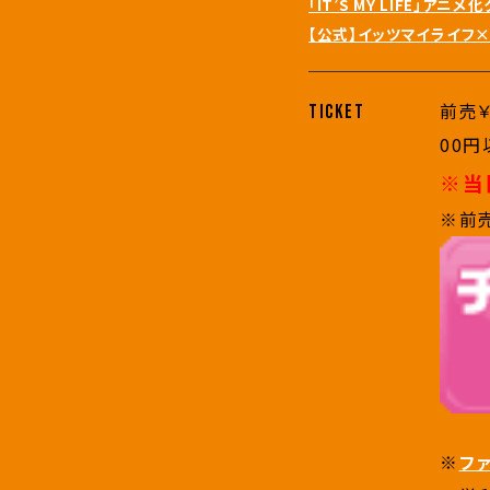
「IT’S MY LIFE」ア
【公式】イッツマイライフ×クラ
前売￥
TICKET
00円
※当
※前
※
フ