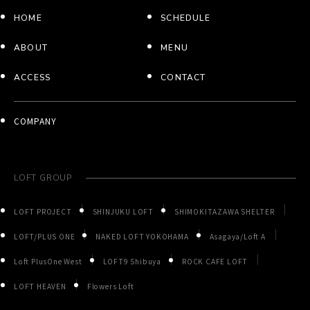
HOME
SCHEDULE
ABOUT
MENU
ACCESS
CONTACT
COMPANY
LOFT GROUP
LOFT PROJECT
SHINJUKU LOFT
SHIMOKITAZAWA SHELTER
LOFT/PLUS ONE
NAKED LOFT YOKOHAMA
Asagaya/Loft A
Loft PlusOne West
LOFT9 Shibuya
ROCK CAFE LOFT
LOFT HEAVEN
Flowers Loft