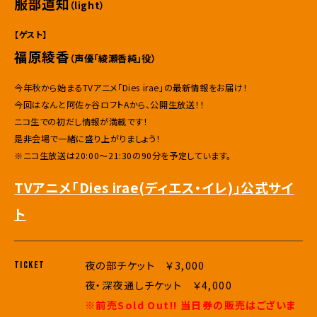
服部道知
（light）
【ゲスト】
福原綾香
（声優「綾瀬香純」役）
今年秋から始まるTVアニメ「Dies irae」の最新情報をお届け！
今回はなんと阿佐ヶ谷ロフトAから、公開生放送！！
ニコ生での初だし情報が満載です！
是非会場で一緒に盛り上がりましょう！
※ニコ生放送は20:00〜21:30の90分を予定しています。
TVアニメ「Dies irae(ディエス・イレ)」公式サイ
ト
夜の部チケット ￥3,000
TICKET
夜・深夜通しチケット ￥4,000
※前売Sold Out!! 当日券の販売はございま