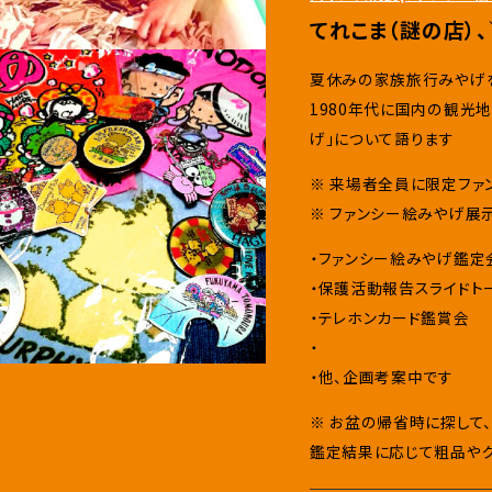
てれこま（謎の店）
夏休みの家族旅行みやげ
1980年代に国内の観光
げ」について語ります
※ 来場者全員に限定ファ
※ ファンシー絵みやげ展
・ファンシー絵みやげ鑑定
・保護活動報告スライドト
・テレホンカード鑑賞会
・
・他、企画考案中です
※ お盆の帰省時に探して
鑑定結果に応じて粗品やグ