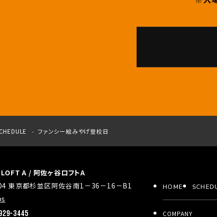
CHEDULE
ファンシー絵みやげ登校日
a LOFT A / 阿佐ヶ谷ロフトA
0004 東京都杉並区阿佐谷南1－36－16－B1
HOME
SCHED
ps
929-3445
COMPANY