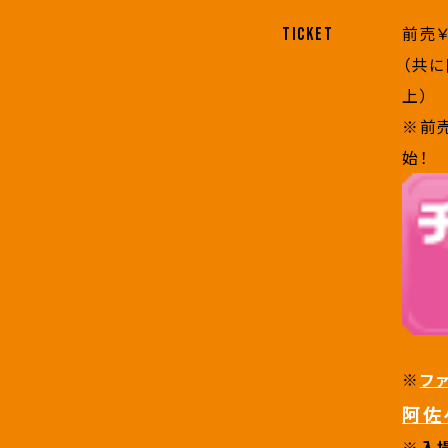
前売￥
TICKET
（共
上）
※前売
始！
※
フ
阿佐
※入場