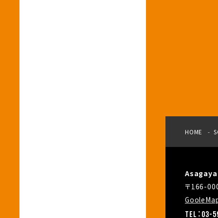
HOME
S
Asagay
〒166-
GooleMa
TEL：03-5