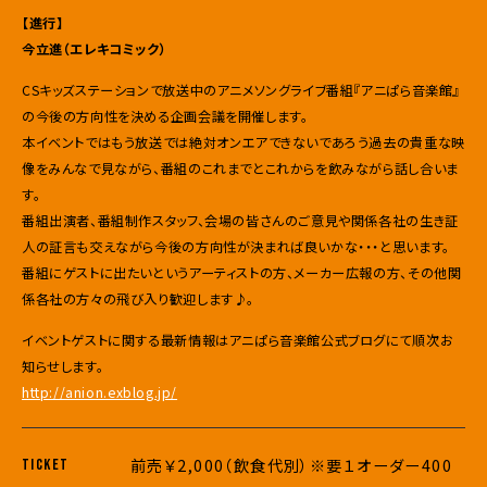
【進行】
今立進（エレキコミック）
CSキッズステーションで放送中のアニメソングライブ番組『アニぱら音楽館』
の今後の方向性を決める企画会議を開催します。
本イベントではもう放送では絶対オンエアできないであろう過去の貴重な映
像をみんなで見ながら、番組のこれまでとこれからを飲みながら話し合いま
す。
番組出演者、番組制作スタッフ、会場の皆さんのご意見や関係各社の生き証
人の証言も交えながら今後の方向性が決まれば良いかな・・・と思います。
番組にゲストに出たいというアーティストの方、メーカー広報の方、その他関
係各社の方々の飛び入り歓迎します♪。
イベントゲストに関する最新情報はアニぱら音楽館公式ブログにて順次お
知らせします。
http://anion.exblog.jp/
前売￥2,000（飲食代別）※要１オーダー400
TICKET