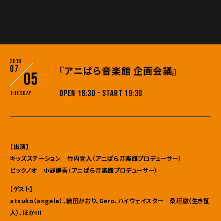
2016
07
『アニぱら音楽館 企画会議』
05
OPEN 18:30 - START 19:30
Tuesday
【出演】
キッズステーション 竹内誉人（アニぱら音楽館プロデューサー）
ビックノオ 小野謙吾（アニぱら音楽館プロデューサー）
【ゲスト】
atsuko（angela）、織田かおり、Gero、ハイウェイスター 桑垣徹（生き証
人）、ほか!!!