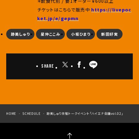
＊飲食代別 / 要1オーダー￥600以上
チケットはこちらで販売中
https://livepoc
ket.jp/e/gepmn
跡美しゅり
星仲ここみ
小坂ひまり
新田好実
Share
HOME
SCHEDULE
跡美しゅり主催トークイベント「ハイエナ会議vol.02」