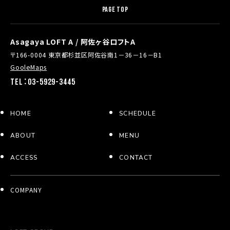
PAGE TOP
Asagaya LOFT A / 阿佐ヶ谷ロフトA
〒166-0004 東京都杉並区阿佐谷南1－36－16－B1
GooleMaps
TEL：03-5929-3445
HOME
SCHEDULE
ABOUT
MENU
ACCESS
CONTACT
COMPANY