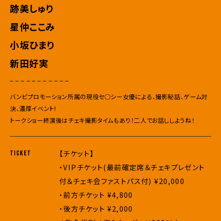
跡美しゅり
星仲ここみ
小坂ひまり
新田好実
_ _ _ _ _ _ _ _ _ _ _
バンビプロモーション所属の現役セ○シー女優による、撮影秘話、ゲーム対
決、濃厚イベント!
トークショー終演後はチェキ撮影タイムもあり！二人でお話ししようね！
【チケット】
TICKET
・VIPチケット(最前確定席＆チェキプレゼント
付＆チェキ会ファストパス付) ¥20,000
・前方チケット ¥4,800
・後方チケット ¥2,000