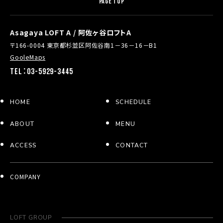
PAGE TOP
Asagaya LOFT A / 阿佐ヶ谷ロフトA
〒166-0004 東京都杉並区阿佐谷南1－36－16－B1
GooleMaps
TEL：03-5929-3445
HOME
SCHEDULE
ABOUT
MENU
ACCESS
CONTACT
COMPANY
LOFT GROUP