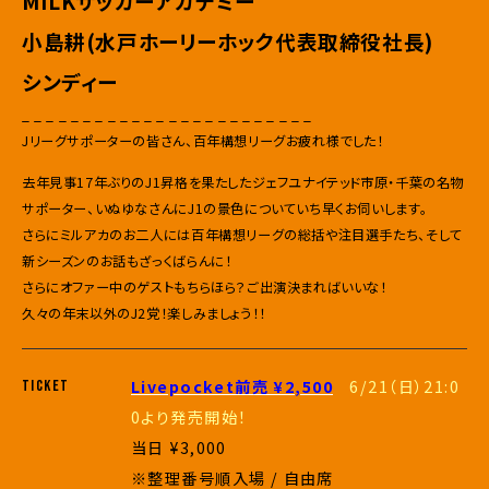
MILKサッカーアカデミー
小島耕(水戸ホーリーホック代表取締役社長)
シンディー
_ _ _ _ _ _ _ _ _ _ _ _ _ _ _ _ _ _ _ _ _ _ _ _
Jリーグサポーターの皆さん、百年構想リーグお疲れ様でした！
去年見事17年ぶりのJ1昇格を果たしたジェフユナイテッド市原・千葉の名物
サポーター、いぬゆなさんにJ1の景色についていち早くお伺いします。
さらにミルアカのお二人には百年構想リーグの総括や注目選手たち、そして
新シーズンのお話もざっくばらんに！
さらにオファー中のゲストもちらほら？ご出演決まればいいな！
久々の年末以外のJ2党！楽しみましょう！！
Livepocket前売 ¥2,500
6/21（日）21:0
TICKET
0より発売開始！
当日 ¥3,000
※整理番号順入場 / 自由席