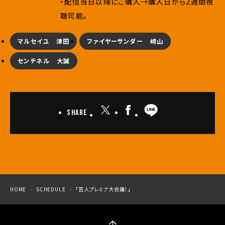
・配信当日以降にご購入→購入日から2週間視
聴可能。
マルセイユ 津田
ファイヤーサンダー 﨑山
センチネル 大誠
Share
HOME
SCHEDULE
「芸人プレミア大会議！」