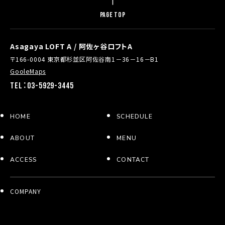
PAGE TOP
Asagaya LOFT A / 阿佐ヶ谷ロフトA
〒166-0004 東京都杉並区阿佐谷南1－36－16－B1
GooleMaps
TEL：03-5929-3445
HOME
SCHEDULE
ABOUT
MENU
ACCESS
CONTACT
COMPANY