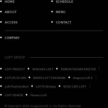
HOME
SCHEDULE
ABOUT
MENU
ACCESS
CONTACT
COMPANY
LOFT GROUP
LOFT PROJECT
SHINJUKU LOFT
SHIMOKITAZAWA SHELTER
LOFT/PLUS ONE
NAKED LOFT YOKOHAMA
Asagaya/Loft A
Loft PlusOne West
LOFT9 Shibuya
ROCK CAFE LOFT
LOFT HEAVEN
Flowers Loft
© Copyright
2026 Asagaya/Loft A. All Rights Reserved