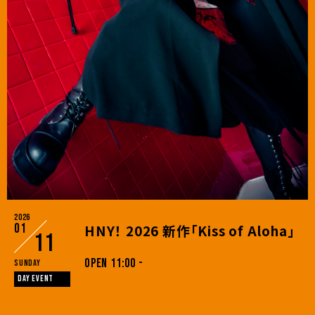
2026
01
HNY！ 2026 新作「Kiss of Aloha」
11
OPEN 11:00 -
Sunday
DAY EVENT