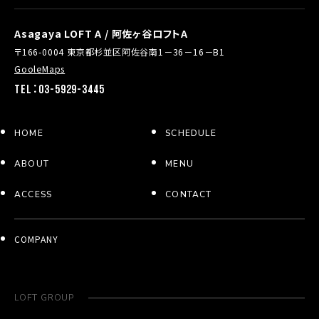
Asagaya LOFT A / 阿佐ヶ谷ロフトA
〒166-0004 東京都杉並区阿佐谷南1－36－16－B1
GooleMaps
TEL：03-5929-3445
HOME
SCHEDULE
ABOUT
MENU
ACCESS
CONTACT
COMPANY
LOFT GROUP