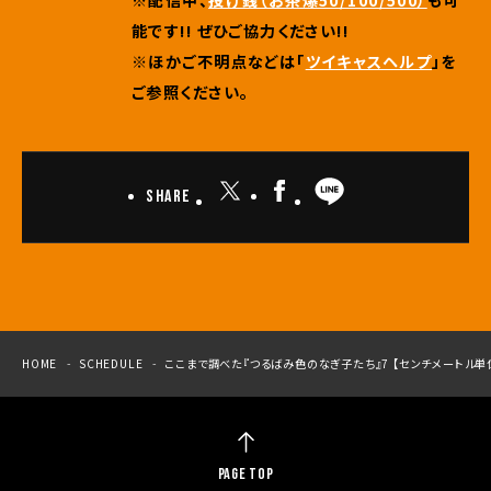
能です!! ぜひご協力ください!!
※ほかご不明点などは「
ツイキャスヘルプ
」を
ご参照ください。
Share
HOME
SCHEDULE
ここまで調べた『つるばみ色のなぎ子たち』7 【センチメートル単
PAGE TOP