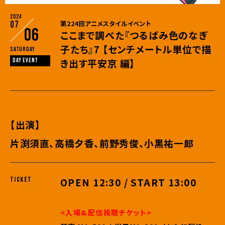
2024
07
第224回アニメスタイルイベント
06
ここまで調べた『つるばみ色のなぎ
子たち』7 【センチメートル単位で描
Saturday
き出す平安京 編】
DAY EVENT
【出演】
片渕須直、高橋夕香、前野秀俊、小黒祐一郎
TICKET
OPEN 12:30 / START 13:00
<入場&配信視聴
チ
ケット>