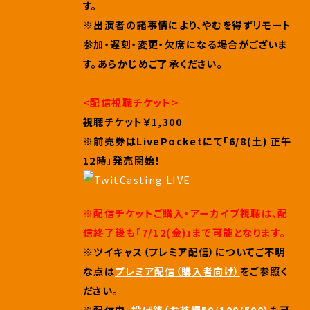
す。
※出演者の諸事情により、やむを得ずリモート
参加・遅刻・変更・欠席になる場合がございま
す。あらかじめご了承ください。
<配信視聴チケット>
視聴チケット￥1,300
※前売券はLivePocketにて「6/8(土) 正午
12時」発売開始！
※配信チケットご購入・アーカイブ視聴は、配
信終了後も「7
/12(金)」まで可能となります。
※ツイキャス（プレミア配信）についてご不明
な点は
プレミア配信（購入者向け）
を
ご参照く
ださい。
※配信中、
投げ銭（お茶爆50/100/500）
も可