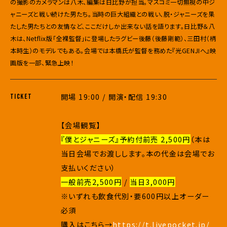
の撮影のカメラマンは八木、編集は日比野が担当。マスコミ一切無視の中ジ
ャニーズと戦い続けた男たち。当時の巨大組織との戦い、脱・ジャニーズを果
たした男たちとの友情など、ここだけしか出来ない話を語ります。日比野＆八
木は、Netflix版「全裸監督」に登場したラグビー後藤（後藤剛範）、三田村（柄
本時生）のモデルでもある。会場では本橋氏が監督を務めた『光GENJIへ』映
画版を一部、緊急上映！
開場 19:00 / 開演・配信 19:30
TICKET
【会場観覧】
『僕とジャニーズ』予約付前売 2,500円
（本は
当日会場でお渡しします。本の代金は会場でお
支払いください）
一般前売2,500円
/
当日3,000円
※いずれも飲食代別・要600円以上オーダー
必須
購入はこちら→
https://t.livepocket.jp/