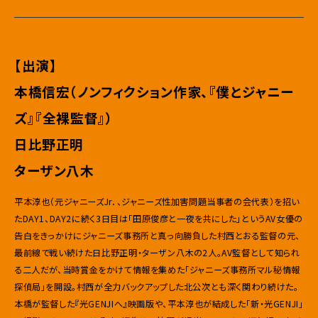
【出演】
本橋信宏（ノンフィクション作家、『僕とジャニー
ズ』『全裸監督』）
日比野正明
ターザン八木
平本淳也（元ジャニーズJr．、ジャニーズ性加害問題当事者の会代表）を招い
たDAY1、DAY2に続く3日目は「田原俊彦と一夜を共にした」というAV女優の
告白をきっかけにジャニーズ事務所と真っ向勝負した村西とおる監督の元、
最前線で戦い続けた日比野正明・ターザン八木の2人。AV監督として知られ
る二人だが、当時賞金をかけて情報を集めた「ジャニーズ事務所マル秘情報
探偵局」を開設。村西が全力バックアップした北公次とも深く関わり続けた。
本橋が監督した『光GENJIへ』映画版や、平本淳也が結成した「新・光GENJI」