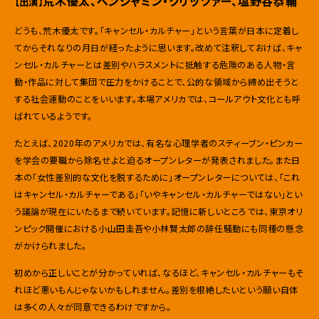
荒木優太、ベンジャミン・クリッツァー、塩野谷恭輔
【出演】
どうも、荒木優太です。「キャンセル・カルチャー」という言葉が日本に定着し
てからそれなりの月日が経ったように思います。改めて注釈しておけば、キャ
ンセル・カルチャーとは差別やハラスメントに抵触する危険のある人物・言
動・作品に対して集団で圧力をかけることで、公的な領域から締め出そうと
する社会運動のことをいいます。本場アメリカでは、コールアウト文化とも呼
ばれているようです。
たとえば、2020年のアメリカでは、有名な心理学者のスティーブン・ピンカー
を学会の要職から除名せよと迫るオープンレターが発表されました。また日
本の「女性差別的な文化を脱するために」オープンレターについては、「これ
はキャンセル・カルチャーである」「いやキャンセル・カルチャーではない」とい
う議論が現在にいたるまで続いています。記憶に新しいところでは、東京オリ
ンピック開催における小山田圭吾や小林賢太郎の辞任騒動にも同種の懸念
がかけられました。
初めから正しいことが分かっていれば、なるほど、キャンセル・カルチャーもそ
れほど悪いもんじゃないかもしれません。差別を根絶したいという願い自体
は多くの人々が同意できるわけですから。