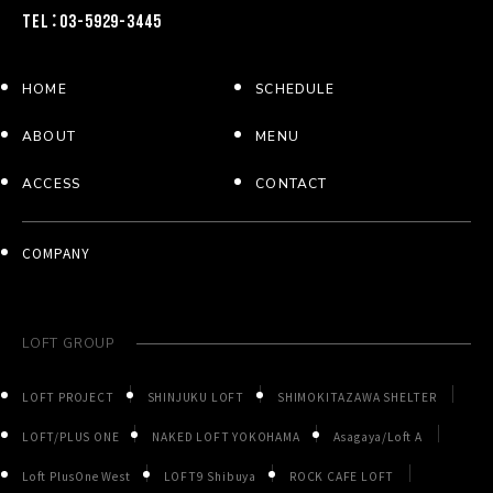
TEL：03-5929-3445
HOME
SCHEDULE
ABOUT
MENU
ACCESS
CONTACT
COMPANY
LOFT GROUP
LOFT PROJECT
SHINJUKU LOFT
SHIMOKITAZAWA SHELTER
LOFT/PLUS ONE
NAKED LOFT YOKOHAMA
Asagaya/Loft A
Loft PlusOne West
LOFT9 Shibuya
ROCK CAFE LOFT