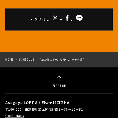
Share
HOME
SCHEDULE
“左からのキャンセル・カルチャー論”
PAGE TOP
Asagaya LOFT A / 阿佐ヶ谷ロフトA
〒166-0004 東京都杉並区阿佐谷南1－36－16－B1
GooleMaps