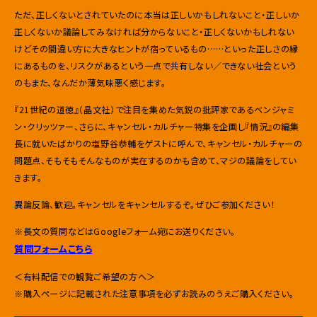
ただ、正しくないとされていたのに本当は正しいかもしれないこと・正しいか
正しくないか議論してみなければ分からないこと・正しくないかもしれない
けどその間違い方に大きなヒントが宿っているもの……といった正しさの縁
にあるものを、リスクがあるという一点で共有しない／できない社会という
のもまた、なんだか薄気味悪く感じます。
『21世紀の道徳』（晶文社）で注目を集めた気鋭の批評家であるベンジャミ
ン・クリッツァー、さらに、キャンセル・カルチャー特集を企画し『情況』の編集
長に就いたばかりの塩野谷恭輔をゲストに呼んで、キャンセル・カルチャーの
問題点、そもそもそんなものが実在するのかも含めて、マジの議論をしてい
きます。
異論反論、歓迎。キャンセルをキャンセルするぞ。ぜひご参加ください！
※長文の質問などはGoogleフォーム宛にお送りください。
質問フォームこちら
＜有料配信での観覧ご希望の方へ＞
※購入ページに記載された注意事項を必ずお読みのうえご購入ください。