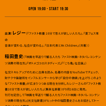
OPEN 19:00 - START 19:30
レジー
出演：
（『ファスト教養 10分で答えが欲しい人たち』、『夏フェス革
命
音楽が変わる、社会が変わる』、『日本代表とMr.Children』（共著））
稲田豊史
（『映画を早送りで観る人たち
ファスト映画・ネタバレ――コンテン
ツ消費の現在形』『オトメゴコロスタディーズ』『「こち亀」社会論』）
社交スキルアップのために古典を読み、名著の内容をYouTubeでチェック、
財テクや論破術をインフルエンサーから学び「自分の価値」を上げろ――このよう
な「ファスト教養」が広まりつつある現在を分析したレジーさんの『ファスト教
養10分で答えが欲しい人たち』（集英社新書）が9月16日に発売。
刊行を記念して『映画を早送りで観る人たちファスト映画・ネタバレ――コンテン
ツ消費の現在形』(光文社新書)がヒット中の稲田豊史さんをお招きしてトー