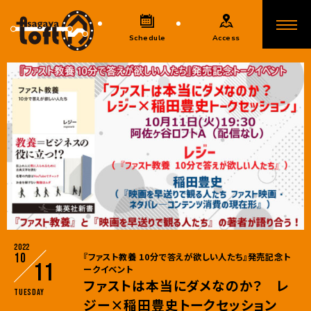
Schedule
Access
2022
10
『ファスト教養 10分で答えが欲しい人たち』発売記念ト
11
ークイベント
ファストは本当にダメなのか？ レ
Tuesday
ジー×稲田豊史トークセッション