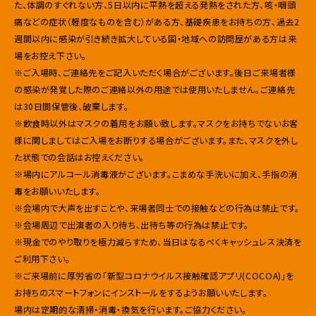
た、体調のすぐれない方、5日以内に平熱を超える発熱をされた方、咳・咽頭
痛などの症状（軽度なものを含む）がある方、基礎疾患をお持ちの方、過去2
週間以内に感染が引き続き拡大している国・地域への訪問歴がある方は来
場をお控え下さい。
※ご入場時、ご連絡先をご記入いただく場合がございます。後日ご来場者様
の感染が発覚した際のご連絡以外の用途では使用いたしません。ご連絡先
は30日間保管後、破棄します。
※飲食時以外はマスクの着用をお願い致します。マスクをお持ちでないお客
様に関しましてはご入場をお断りする場合がございます。また、マスクを外し
た状態での会話はお控えください。
※場内にアルコール消毒液がございます。こまめな手洗いに加え、手指の消
毒をお願いいたします。
※会場内で大声を出すことや、来場者同士での接触などの行為は禁止です。
※会場周辺で出演者の入り待ち、出待ち等の行為は禁止です。
※現金でのやり取りを極力減らすため、当日はなるべくキャッシュレス決済を
ご利用下さい。
※ご来場前に厚労省の「新型コロナウイルス接触確認アプリ(COCOA)」を
お持ちのスマートフォンにインストールをするようお願いいたします。
場内は定期的な清掃・消毒・換気を行います。ご協力ください。