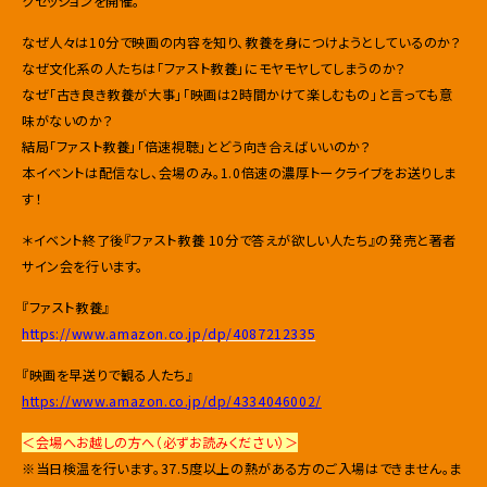
クセッションを開催。
なぜ人々は10分で映画の内容を知り、教養を身につけようとしているのか？
なぜ文化系の人たちは「ファスト教養」にモヤモヤしてしまうのか？
なぜ「古き良き教養が大事」「映画は2時間かけて楽しむもの」と言っても意
味がないのか？
結局「ファスト教養」「倍速視聴」とどう向き合えばいいのか？
本イベントは配信なし、会場のみ。1.0倍速の濃厚トークライブをお送りしま
す！
＊イベント終了後『ファスト教養 10分で答えが欲しい人たち』の発売と著者
サイン会を行います。
『ファスト教養』
https://www.amazon.co.jp/dp/4087212335
『映画を早送りで観る人たち』
https://www.amazon.co.jp/dp/4334046002/
＜会場へお越しの方へ（必ずお読みください）＞
※当日検温を行います。37.5度以上の熱がある方のご入場はできません。ま