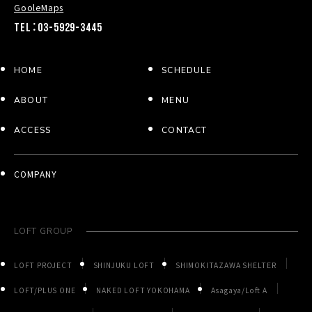
GooleMaps
TEL：03-5929-3445
HOME
SCHEDULE
ABOUT
MENU
ACCESS
CONTACT
COMPANY
LOFT GROUP
LOFT PROJECT
SHINJUKU LOFT
SHIMOKITAZAWA SHELTER
LOFT/PLUS ONE
NAKED LOFT YOKOHAMA
Asagaya/Loft A