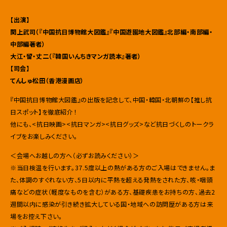
【出演】
関上武司（『中国抗日博物館大図鑑』『中国遊園地大図鑑』北部編・南部編・
中部編著者）
大江・留・丈二（『韓国いんちきマンガ読本』著者）
【司会】
てんしゅ松田（香港漫画店）
『中国抗日博物館大図鑑』の出版を記念して、中国・韓国・北朝鮮の【推し抗
日スポット】を徹底紹介！
他にも、<抗日映画><抗日マンガ><抗日グッズ>など抗日づくしのトークラ
イブをお楽しみください。
＜会場へお越しの方へ（必ずお読みください）＞
※当日検温を行います。37.5度以上の熱がある方のご入場はできません。ま
た、体調のすぐれない方、5日以内に平熱を超える発熱をされた方、咳・咽頭
痛などの症状（軽度なものを含む）がある方、基礎疾患をお持ちの方、過去2
週間以内に感染が引き続き拡大している国・地域への訪問歴がある方は来
場をお控え下さい。