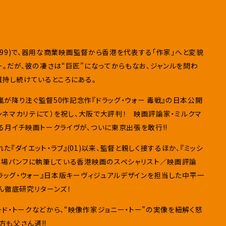
』(99)で、器用な商業映画監督から香港を代表する「作家」へと変貌
ー。だが、彼の凄さは“巨匠”になってからもなお、ジャンルを問わ
維持し続けているところにある。
が降り注ぐ監督50作記念作『ドラッグ・ウォー 毒戦』の日本公開
宿シネマカリテにて）を祝し、大阪で大評判！ 映画評論家・ミルクマ
る月イチ映画トークライヴが、ついに東京出張を敢行!!
『ダイエット・ラブ』(01)以来、監督と親しく接するほか、『ミッシ
劇場パンフに執筆している香港映画のスペシャリスト／映画評論
ドラッグ・ウォー』日本版キーヴィジュアルデザインを担当した中平一
ん徹底研究リターンズ！
ド・トークなどから、“映像作家ジョニー・トー”の実像を紐解く怒
方も父さん通!!