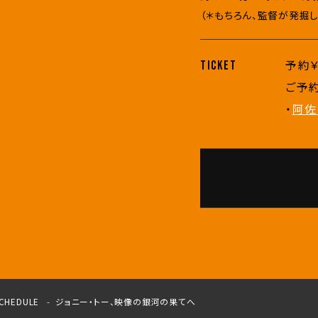
（＊もちろん、監督が発掘
予約￥
TICKET
ご予
・
阿佐
CHEDULE
ジョニー・トー、映像の銀河の果てへ