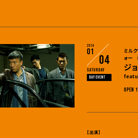
2014
01
ミルク
04
ォー 
ジ
Saturday
fea
DAY EVENT
OPEN 1
【出演】