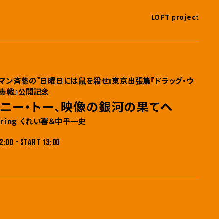
LOFT project
マン斉藤の『日曜日には鼠を殺せ』東京出張篇『ドラッグ・ウ
毒戦』公開記念
ョニー・トー、映像の銀河の果てへ
turing くれい響＆中平一史
2:00 - START 13:00