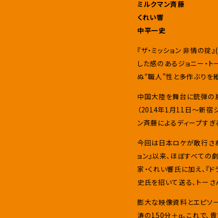
ミルクマン斉藤
くれい響
中平一史
『ザ・ミッション 非情の掟
した感のあるジョニー・ト
ぬ“職人”性と多作ぶりを
中国大陸を舞台に銃弾の嵐
（2014年1月11日～新
ン斉藤によるディープすぎ
今回は日本ロケが敢行された
ョン』以来、ほぼすべての
家・くれい響氏に加え、『
史氏を招いて送る、トーさ
膨大な映像資料とエピソー
涛の150分＋α。これで、貴