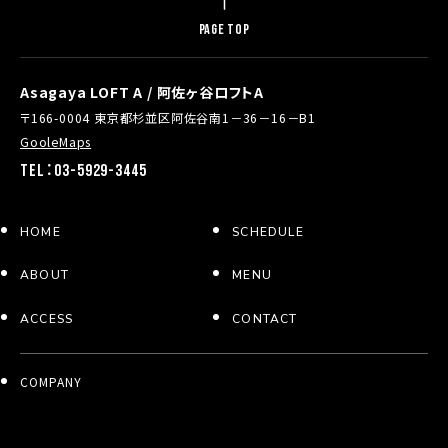
PAGE TOP
Asagaya LOFT A / 阿佐ヶ谷ロフトA
〒166-0004 東京都杉並区阿佐谷南1－36－16－B1
GooleMaps
TEL：03-5929-3445
HOME
SCHEDULE
ABOUT
MENU
ACCESS
CONTACT
COMPANY