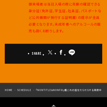
御来場者は当日入場の際に年齢の確認できる
身分証（免許証、学生証、社員証、パスポートな
ど公共機関が発行する証明書）の提示が全員
必要となります。未成年者へのアルコールの販
売も固くお断りします。
Share
HOME
SCHEDULE
『NONTITLE＆NONFIX』艦これの話をだらだらする真夜中