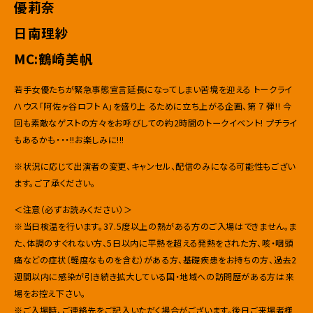
優莉奈
日南理紗
MC:鶴崎美帆
若手女優たちが緊急事態宣言延長になってしまい苦境を迎える トークライ
ハウス「阿佐ヶ谷ロフト A」を盛り上 るために立ち上がる企画、第 7 弾!! 今
回も素敵なゲストの方々をお呼びしての約2時間のトークイベント! プチライ
もあるかも・・・!!お楽しみに!!!
※状況に応じて出演者の変更、キャンセル、配信のみになる可能性もござい
ます。ご了承ください。
＜注意（必ずお読みください）＞
※当日検温を行います。37.5度以上の熱がある方のご入場はできません。ま
た、体調のすぐれない方、5日以内に平熱を超える発熱をされた方、咳・咽頭
痛などの症状（軽度なものを含む）がある方、基礎疾患をお持ちの方、過去2
週間以内に感染が引き続き拡大している国・地域への訪問歴がある方は来
場をお控え下さい。
※ご入場時、ご連絡先をご記入いただく場合がございます。後日ご来場者様