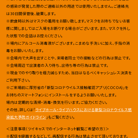
の感染が発覚した際のご連絡以外の用途では使用いたしません。ご連絡先
は30日間保管後、破棄します。
※飲食時以外はマスクの着用をお願い致します。マスクをお持ちでないお客
様に関しましてはご入場をお断りする場合がございます。また、マスクを外し
た状態での会話はお控えください。
※場内にアルコール消毒液がございます。こまめな手洗いに加え、手指の消
毒をお願いいたします。
※会場内で大声を出すことや、来場者同士での接触などの行為は禁止です。
※会場周辺で出演者の入り待ち、出待ち等の行為は禁止です。
※現金でのやり取りを極力減らすため、当日はなるべくキャッシュレス決済を
ご利用下さい。
※ご来場前に厚労省の「新型コロナウイルス接触確認アプリ(COCOA)」を
お持ちのスマートフォンにインストールをするようお願いいたします。
場内は定期的な清掃・消毒・換気を行います。ご協力ください。
その他、詳しくは「
ライブホール・ライブハウスにおける新型コロナウイルス感
染拡大予防ガイドライン
」もご覧ください。
＜注意事項（
ツイキャス
でのインターネット観覧ご希望の方）＞
※配信を録画するなどして、
再配信する行為は禁止させて頂いております。