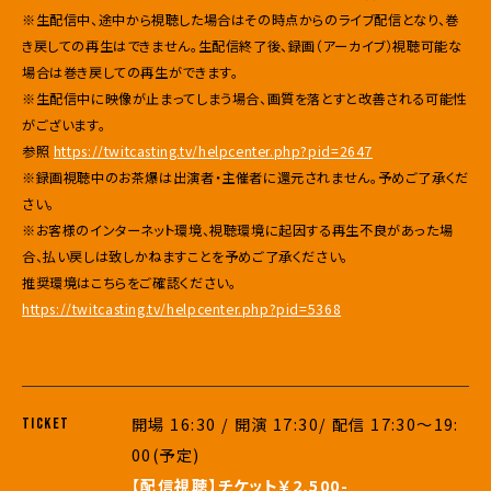
※生配信中、
途中から視聴した場合はその時点からのライブ配信となり、
巻
き戻しての再生はできません。生配信終了後、録画（
アーカイブ）視聴可能な
場合は巻き戻しての再生ができます。
※生配信中に映像が止まってしまう場合、
画質を落とすと改善される可能性
がございます。
参照
https://twitcasting.tv/
helpcenter.php?pid=2647
※録画視聴中のお茶爆は出演者・主催者に還元されません。
予めご了承くだ
さい。
※お客様のインターネット環境、
視聴環境に起因する再生不良があった場
合、
払い戻しは致しかねますことを予めご了承ください。
推奨環境はこちらをご確認ください。
https://twitcasting.tv/
helpcenter.php?pid=5368
開場 16:30 / 開演 17:30/ 配信 17:30〜19:
TICKET
00(予定)
【配信視聴】チケット￥2,500-