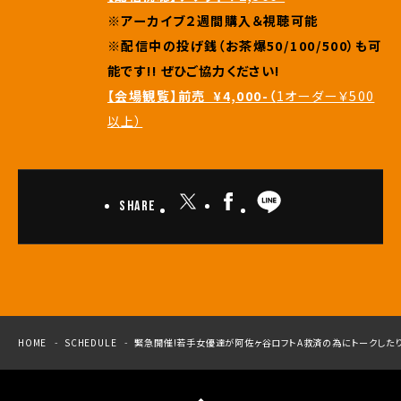
※アーカイブ２週間購入＆視聴可能
※配信中の投げ銭（お茶爆50/100/500）も可
能です!! ぜひご協力ください!
【会場観覧】前売 ¥4,000-（
1オーダー￥500
以上）
Share
HOME
SCHEDULE
緊急開催!若手女優達が阿佐ヶ谷ロフトA救済の為にトークしたりする