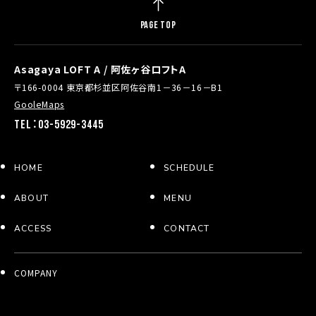
PAGE TOP
Asagaya LOFT A / 阿佐ヶ谷ロフトA
〒166-0004 東京都杉並区阿佐谷南1－36－16－B1
GooleMaps
TEL：03-5929-3445
HOME
SCHEDULE
ABOUT
MENU
ACCESS
CONTACT
COMPANY