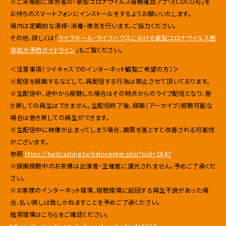
※ご来場前に厚労省の「新型コロナウイルス接触確認アプリ(COCOA)」を
お持ちのスマートフォンにインストールをするようお願いいたします。
場内は定期的な清掃・消毒・換気を行います。ご協力ください。
その他、詳しくは「
ライブホール・ライブハウスにおける新型コロナウイルス感
染拡大予防ガイドライン
」もご覧ください。
＜注意事項（
ツイキャス
でのインターネット観覧ご希望の方）＞
※配信を録画するなどして、
再配信する行為は禁止させて頂いております。
※生配信中、
途中から視聴した場合はその時点からのライブ配信となり、
巻
き戻しての再生はできません。生配信終了後、録画（
アーカイブ）視聴可能な
場合は巻き戻しての再生ができます。
※生配信中に映像が止まってしまう場合、
画質を落とすと改善される可能性
がございます。
参照
https://twitcasting.tv/
helpcenter.php?pid=2647
※録画視聴中のお茶爆は出演者・主催者に還元されません。
予めご了承くだ
さい。
※お客様のインターネット環境、
視聴環境に起因する再生不良があった場
合、
払い戻しは致しかねますことを予めご了承ください。
推奨環境はこちらをご確認ください。