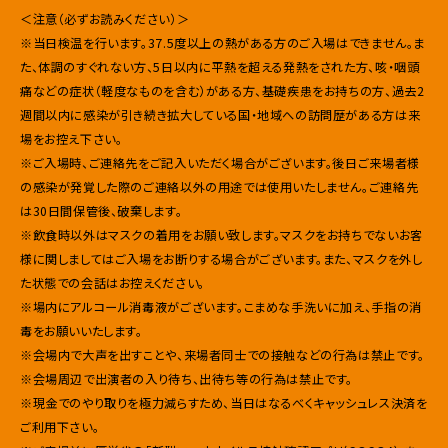
＜注意（必ずお読みください）＞
※当日検温を行います。37.5度以上の熱がある方のご入場はできません。ま
た、体調のすぐれない方、5日以内に平熱を超える発熱をされた方、咳・咽頭
痛などの症状（軽度なものを含む）がある方、基礎疾患をお持ちの方、過去2
週間以内に感染が引き続き拡大している国・地域への訪問歴がある方は来
場をお控え下さい。
※ご入場時、ご連絡先をご記入いただく場合がございます。後日ご来場者様
の感染が発覚した際のご連絡以外の用途では使用いたしません。ご連絡先
は30日間保管後、破棄します。
※飲食時以外はマスクの着用をお願い致します。マスクをお持ちでないお客
様に関しましてはご入場をお断りする場合がございます。また、マスクを外し
た状態での会話はお控えください。
※場内にアルコール消毒液がございます。こまめな手洗いに加え、手指の消
毒をお願いいたします。
※会場内で大声を出すことや、来場者同士での接触などの行為は禁止です。
※会場周辺で出演者の入り待ち、出待ち等の行為は禁止です。
※現金でのやり取りを極力減らすため、当日はなるべくキャッシュレス決済を
ご利用下さい。