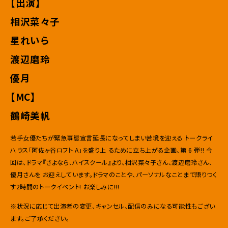
【出演】
相沢菜々子
星れいら
渡辺磨玲
優月
【MC】
鶴崎美帆
若手女優たちが緊急事態宣言延長になってしまい苦境を迎える トークライ
ハウス「阿佐ヶ谷ロフト A」を盛り上 るために立ち上がる企画、第 6 弾!! 今
回は、ドラマ『さよなら、ハイスクール』より、相沢菜々子さん、渡辺磨玲さん、
優月さんを お迎えしています。ドラマのことや、パーソナルなことまで語りつく
す2時間のトークイベント! お楽しみに!!!
※状況に応じて出演者の変更、キャンセル、配信のみになる可能性もござい
ます。ご了承ください。