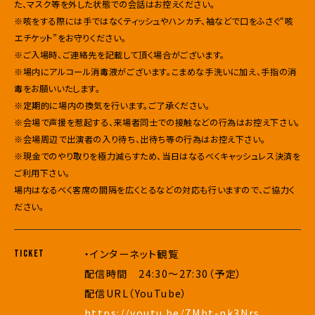
た、マスク等を外した状態での会話はお控えください。
※咳をする際には手ではなくティッシュやハンカチ、袖などで口をふさぐ“咳
エチケット”をお守りください。
※ご入場時、ご連絡先を記載して頂く場合がございます。
※場内にアルコール消毒液がございます。こまめな手洗いに加え、手指の消
毒をお願いいたします。
※定期的に場内の換気を行います。ご了承ください。
※会場で声援を惹起する、来場者同士での接触などの行為はお控え下さい。
※会場周辺で出演者の入り待ち、出待ち等の行為はお控え下さい。
※現金でのやり取りを極力減らすため、当日はなるべくキャッシュレス決済を
ご利用下さい。
場内はなるべく客席の間隔を広くとるなどの対応も行いますので、ご協力く
ださい。
・インターネット観覧
TICKET
配信時間 24:30〜27:30（予定）
配信URL（YouTube）
https://youtu.be/7Mbt-nk3Nrs