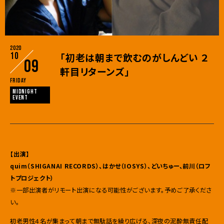
2020
10
「初老は朝まで飲むのがしんどい ２
09
軒目リターンズ」
Friday
MIDNIGHT
EVENT
【出演】
quim（SHIGANAI RECORDS）、はかせ（IOSYS）、どいちゅー、前川（ロフ
トプロジェクト）
※一部出演者がリモート出演になる可能性がございます。予めご了承くださ
い。
初老男性４名が集まって朝まで無駄話を繰り広げる、深夜の泥酔無責任配