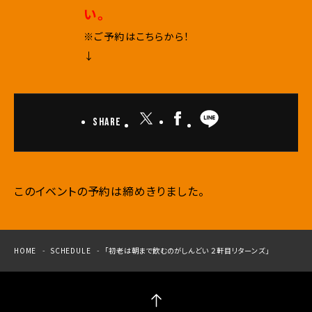
い。
※ご予約はこちらから！
↓
Share
このイベントの予約は締めきりました。
HOME
SCHEDULE
「初老は朝まで飲むのがしんどい ２軒目リターンズ」