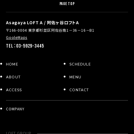
PAGE TOP
Asagaya LOFT A / 阿佐ヶ谷ロフトA
〒166-0004 東京都杉並区阿佐谷南1－36－16－B1
GooleMaps
TEL：03-5929-3445
HOME
SCHEDULE
ABOUT
MENU
ACCESS
CONTACT
COMPANY
LOFT GROUP