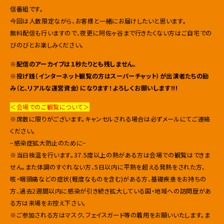
信番組です。
今回は人数限定ながら、お客様と一緒にお届けしたいと思います。
無料配信も行いますので、夜更に阿佐ヶ谷まで行きたくない方はご自宅での
びのびとお楽しみください。
※配信のアーカイブは１秒たりとも残しません。
※投げ銭（インターネット観覧の方はスーパーチャット）が出演者たちの励
み（と、リアルな運営資金）になります！よろしくお願いします!!!
＜会場でのご観覧について＞
※席数に限りがございます。キャンセルされる場合は必ずメールにてご連絡
ください。
−感染症拡大防止のために−
※当日検温を行います。37.5度以上の熱がある方は会場での観覧はできま
せん。また体調のすぐれない方、5日以内に平熱を超える発熱をされた方、
咳・咽頭痛などの症状(軽度なものを含む)がある方、基礎疾患をお持ちの
方、過去2週間以内に感染が引き続き拡大している国・地域への訪問歴があ
る方は来場をお控え下さい。
※ご参加される方はマスク、フェイスガード等の着用をお願いいたします。ま