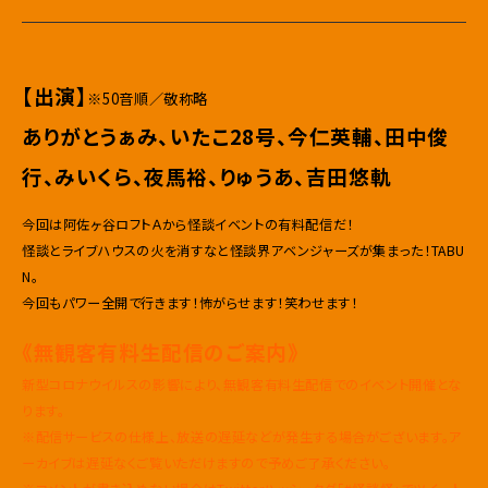
【出演】
※50音順／敬称略
ありがとうぁみ、いたこ28号、今仁英輔、田中俊
行、みいくら、夜馬裕、りゅうあ、吉田悠軌
今回は阿佐ヶ谷ロフトＡから怪談イベントの有料配信だ！
怪談とライブハウスの火を消すなと怪談界アベンジャーズが集まった！TABU
N。
今回もパワー全開で行きます！怖がらせます！笑わせます！
《無観客有料生配信のご案内》
新型コロナウイルスの影響により、無観客有料生配信でのイベント開催とな
ります。
※配信サービスの仕様上、放送の遅延などが発生する場合がございます。ア
ーカイブは遅延なくご覧いただけますので予めご了承ください。