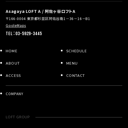
Asagaya LOFT A / 阿佐ヶ谷ロフトA
〒166-0004 東京都杉並区阿佐谷南1－36－16－B1
GooleMaps
TEL：03-5929-3445
HOME
SCHEDULE
ABOUT
MENU
ACCESS
CONTACT
COMPANY
LOFT GROUP