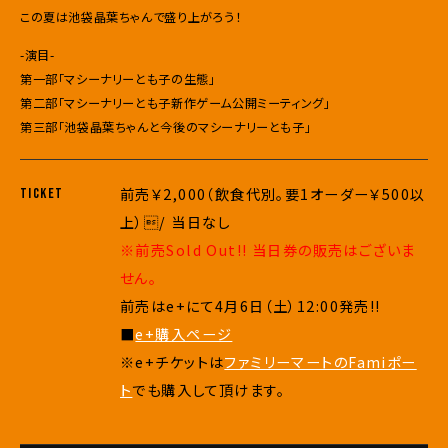
この夏は池袋晶葉ちゃんで盛り上がろう！
-演目-
第一部「マシーナリーとも子の生態」
第二部「マシーナリーとも子新作ゲーム公開ミーティング」
第三部「池袋晶葉ちゃんと今後のマシーナリーとも子」
前売￥2,000（飲食代別。要1オーダー￥500以
TICKET
上）/ 当日なし
※前売Sold Out!! 当日券の販売はございま
せん。
前売はe+にて4月6日（土）12:00発売!!
■
e+購入ページ
※e+チケットは
ファミリーマートのFamiポー
ト
でも購入して頂けます。