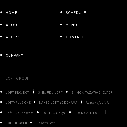
HOME
SCHEDULE
ABOUT
MENU
ACCESS
CONTACT
COMPANY
LOFT GROUP
LOFT PROJECT
SHINJUKU LOFT
SHIMOKITAZAWA SHELTER
LOFT/PLUS ONE
NAKED LOFT YOKOHAMA
Asagaya/Loft A
Loft PlusOne West
LOFT9 Shibuya
ROCK CAFE LOFT
LOFT HEAVEN
Flowers Loft