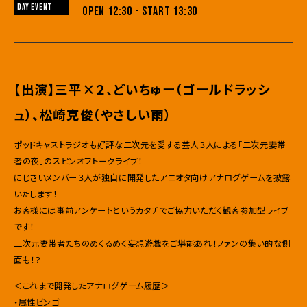
DAY EVENT
OPEN 12:30 - START 13:30
【出演】三平×２、どいちゅー（ゴールドラッシ
ュ）、松崎克俊（やさしい雨）
ポッドキャストラジオも好評な二次元を愛する芸人３人による「二次元妻帯
者の夜」のスピンオフトークライブ！
にじさいメンバー３人が独自に開発したアニオタ向けアナログゲームを披露
いたします！
お客様には事前アンケートというカタチでご協力いただく観客参加型ライブ
です！
二次元妻帯者たちのめくるめく妄想遊戯をご堪能あれ！ファンの集い的な側
面も！？
＜これまで開発したアナログゲーム履歴＞
・属性ビンゴ