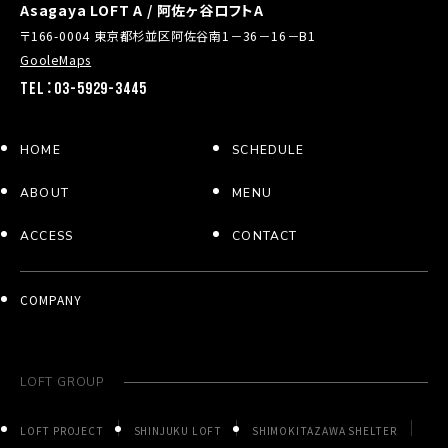
Asagaya LOFT A / 阿佐ヶ谷ロフトA
〒166-0004 東京都杉並区阿佐谷南1－36－16－B1
GooleMaps
TEL：03-5929-3445
HOME
SCHEDULE
ABOUT
MENU
ACCESS
CONTACT
COMPANY
LOFT GROUP
LOFT PROJECT
SHINJUKU LOFT
SHIMOKITAZAWA SHELTER