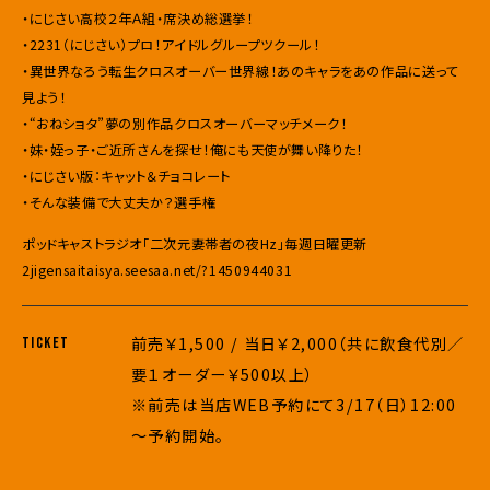
・にじさい高校２年Ａ組・席決め総選挙！
・2231（にじさい）プロ！アイドルグループツクール！
・異世界なろう転生クロスオーバー世界線！あのキャラをあの作品に送って
見よう！
・“おねショタ”夢の別作品クロスオーバーマッチメーク！
・妹・姪っ子・ご近所さんを探せ！俺にも天使が舞い降りた！
・にじさい版：キャット＆チョコレート
・そんな装備で大丈夫か？選手権
ポッドキャストラジオ「二次元妻帯者の夜Hz」毎週日曜更新
2jigensaitaisya.seesaa.net/?1450944031
前売￥1,500 / 当日￥2,000（共に飲食代別／
TICKET
要１オーダー￥500以上）
※前売は当店WEB予約にて3/17（日）12:00
～予約開始。